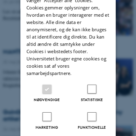
vælger ”Accepter alle” cookies.
23. juli 2024
Cookies gemmer oplysninger om,
Læs en antropologs kronik i Politiken om
hvordan en bruger interagerer med et
Beredskabsstyrelsens kriseanbefalinger.
website. Alle dine data er
anonymiseret, og de kan ikke bruges
til at identificere dig direkte. Du kan
altid ændre dit samtykke under
MANTRA i Radio4
Cookies i webstedets footer.
Universitetet bruger egne cookies og
29. maj 2024
cookies sat af vores
Johanne Korsdal Sørensen fortæller i programmet om
samarbejdspartnere.
inklusion og forankring af international arbejdskraft i
Ringkøbing-Skjern Kommune
NØDVENDIGE
STATISTISKE
GoInGlobal projekt og MANTRA nævnes i ny
artikel i Altinget
MARKETING
FUNKTIONELLE
26. maj 2024