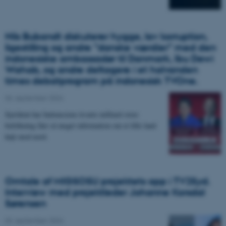
Nils Bubandt diskuterer hygge, lav korruption,
ligestilling og andre ”danske værdier” med den
indonesiske ambassadør til Danmark, Ibu Dewi
Wahab, og andre deltagere i et halvanden
times debatprogram på indonesisk TVOne.
06. september 2024
Sjældent har Indonesiens kvarte milliard store
befolkning fået så meget information om et lille land
højt mod nord.
Omtale af MIGSOSU projektets app i TV2Syd.
Interview med projektleder Johanne Korsdal
Sørensen
03. september 2024