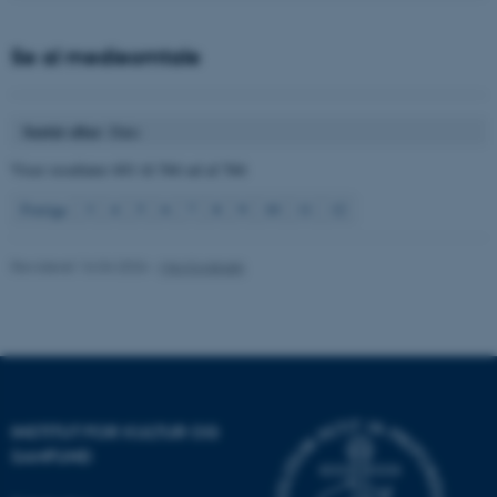
grundlæggende funktioner
som navigation mm.
Se al medieomtale
Hjemmesiden kan ikke
fungerer uden disse cookies.
Sortér efter
: Dato
Viser resultater
601 til 566
ud af
566
Navn
Udbyder / Domæne
Forrige
3
4
5
6
7
8
9
10
11
12
be_typo_user
TYPO3 Association
.au.dk
Revideret 16.04.2026
-
Mia Korsbæk
fe_typo_user
Typo3 Association
.au.dk
INSTITUT FOR KULTUR OG
SAMFUND