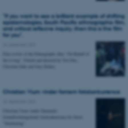
"If you want to see a brilliant example of shifting
epistemologies, South Pacific ethnographic film,
and critical reflexive inquiry, then this is the film
for you".
26. september 2024
Film review of the Ethnographic film: "On Behalf of
the Living". Filmed and directed by Ton Otto,
Christian Suhr and Gary Kildea.
Christian Vium vinder fornem fotokonkurrence
26. september 2024
Christian Vium vinder Danmarks
Grundforskningsfonds fotokonkurrence for fotoet
”Åbenbaring”.