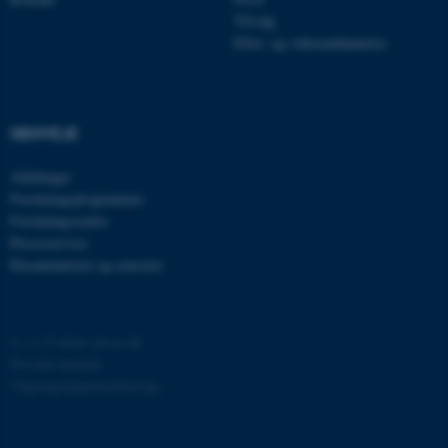
esctx
Microsoft Corporation
Tilvalg
.login.microsoftonline.com
Efter- og videreuddannelse
fpc
Microsoft Corporation
login.microsoftonline.com
__cf_bm
Cloudflare Inc.
GENVEJE
.pure.au.dk
Afdelinger
Forskningsprogrammer
Forskningscentre
__cf_bm
Cloudflare Inc.
Presseservice
.linkedin.com
Eksaminatorer og censorer
__cf_bm
Cloudflare Inc.
©
—
Cookies på au.dk
.twitter.com
Privatlivspolitik
Tilgængelighedserklæring
ARRAffinitySameSite
Microsoft Corporation
.ofn.au.dk