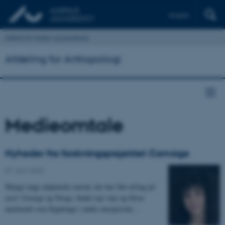
English
Institut for Kultur og Samfund
Afdeling for Antropologi
Medieomtale
Nyheder fra forskningsprojektet ComAge
07. april 2025
Mange unge afghanske mænd, der har fået afslag på
asyl i Sverige og Norge, finder nye veje og bliver
anerkendt som flygtninge i andre europæiske…