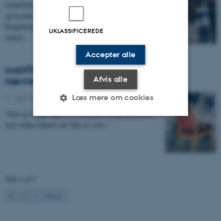
GoInGlobal, MANTRA's undersøgelse af inklusion
og forankring af international arbejdskraft i
Ringkøbing-Skjern Kommune er nævnt i en ny
UKLASSIFICEREDE
artikel…
Accepter alle
MANTRA's Duft- og lydmiljøundersøgelse
Afvis alle
nævnes i Fagbladet FOA
Læs mere om cookies
11. april 2024
"Støj og skarpe lugte er hverdag på mange plejehjem,
men sådan behøver det ikke at være."
Nødvendige
Statistiske
Marketing
Funktionelle
Uklassificerede
Side 1 af 3
Nødvendige cookies hjælper
1
2
3
Næste
med at gøre hjemmesiden
brugbar ved at aktivere nogle