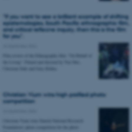
"If you want to see a brilliant example of shifting
epistemologies, South Pacific ethnographic film,
and critical reflexive inquiry, then this is the film
for you".
26 September 2024
Film review of the Ethnographic film: "On Behalf of
the Living". Filmed and directed by Ton Otto,
Christian Suhr and Gary Kildea.
Christian Vium wins high profiled photo
competition
26 September 2024
Christian Vium wins Danish National Research
Foundation's photo competition for the photo