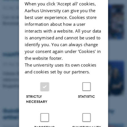
When you click 'Accept all' cookies,
23 July 2024
Aarhus University can give you the
Læs en antropologs kronik i Politiken om
best user experience. Cookies store
Beredskabsstyrelsens kriseanbefalinger.
information about how a user
interacts with a website. All your data
is anonymised and cannot be used to
identify you. You can always change
your consent again under ‘Cookies' in
MANTRA i Radio4
the website footer.
29 May 2024
The university uses its own cookies
and cookies set by our partners.
Johanne Korsdal Sørensen fortæller i programmet om
inklusion og forankring af international arbejdskraft i
Ringkøbing-Skjern Kommune
STRICTLY
STATISTIC
NECESSARY
GoInGlobal projekt og MANTRA nævnes i ny
artikel i Altinget
26 May 2024