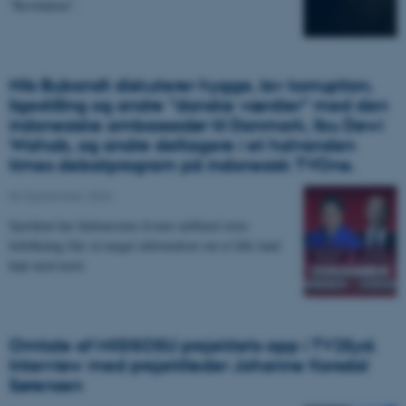
"Revelation".
Nils Bubandt diskuterer hygge, lav korruption,
ligestilling og andre ”danske værdier” med den
indonesiske ambassadør til Danmark, Ibu Dewi
Wahab, og andre deltagere i et halvanden
times debatprogram på indonesisk TVOne.
06 September 2024
Sjældent har Indonesiens kvarte milliard store
befolkning fået så meget information om et lille land
højt mod nord.
Omtale af MIGSOSU projektets app i TV2Syd.
Interview med projektleder Johanne Korsdal
Sørensen