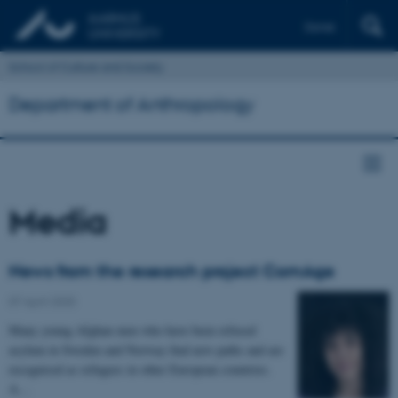
Dansk
School of Culture and Society
Department of Anthropology
Media
News from the research project ComAge
07 April 2025
Many young Afghan men who have been refused
asylum in Sweden and Norway find new paths and are
recognised as refugees in other European countries.
A…