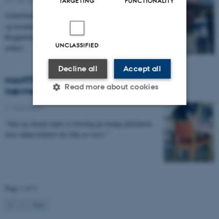
TARGETING
FUNCTIONALITY
GoInGlobal, MANTRA's undersøgelse af inklusion
og forankring af international arbejdskraft i
Ringkøbing-Skjern Kommune er nævnt i en ny
UNCLASSIFIED
artikel…
Decline all
Accept all
MANTRA's Duft- og lydmiljøundersøgelse
Read more about cookies
nævnes i Fagbladet FOA
11 April 2024
"Støj og skarpe lugte er hverdag på mange plejehjem,
Strictly necessary
Statistic
men sådan behøver det ikke at være."
Targeting
Functionality
Unclassified
Page 1 of 2
These cookies make it
1
2
Next
possible to use basic website