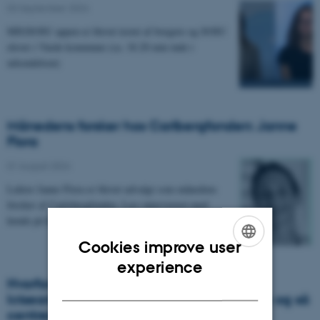
03 September 2024
MIGSOSU appen er blevet testet af borgere og SOSU
elever i Varde kommune (ca. 18.20 min inde i
udsendelsen)
Månedens forsker hos Carlbergfonden: Janne
Flora
01 August 2024
Lektor Janne Flora er blevet udvalgt som månedens
forsker af Carlsbergfonden. Læs interviewet med
hende på fondens hjemmeside
Cookies improve user
ENGLISH
experience
Hvorfor er Beredskabsstyrelsens
DANISH
kriseanbefalinger så camouflage-farvede og så
centrerede om familien og husstanden?