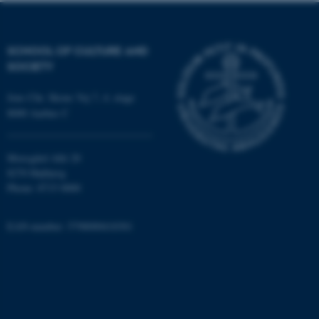
SCHOOL OF CULTURE AND
SOCIETY
Jens Chr. Skous Vej 7, 4. etage
8000 Aarhus C
Moesgård Allé 20
8270 Højbjerg
Phone: 8715 0000
EAN-number: 5798000418301