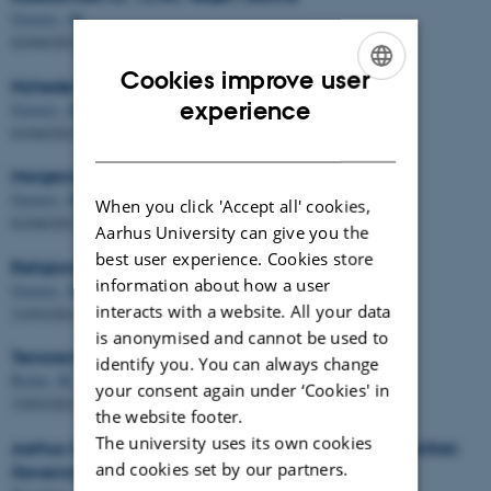
Gravers, M.
02/04/2012
Cookies improve user
Nyheder tv
ENGLISH
experience
Gravers, M.
01/04/2012
DANISH
Morgennyheder
Gravers, M.
When you click 'Accept all' cookies,
01/04/2012
Aarhus University can give you the
best user experience. Cookies store
Religionsrapporten: Buddhistisk aktivisme
information about how a user
Gravers, M.
interacts with a website. All your data
21/03/2012
is anonymised and cannot be used to
Terrorens permanente kvantesprang
identify you. You can always change
Rytter, M.
your consent again under ‘Cookies' in
15/03/2012
the website footer.
The university uses its own cookies
Aarhus University Expedition Attracts Interest of Mauritian
and cookies set by our partners.
Government