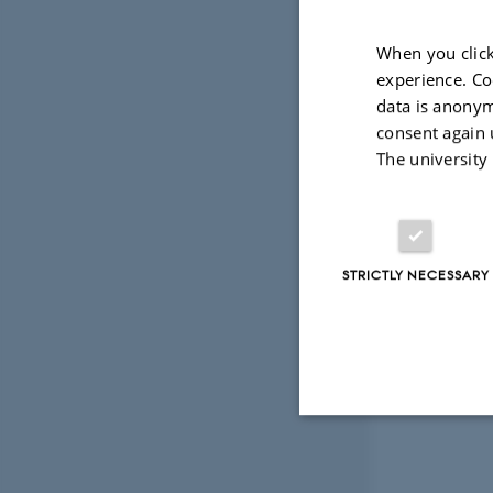
When you click
experience. Co
data is anonym
consent again 
The university
STRICTLY NECESSARY
Strictly necessary