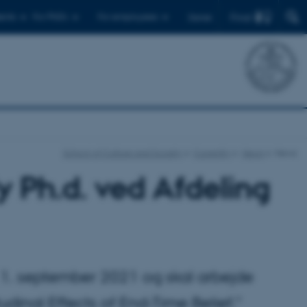
Find
ents
For PhD's
For employees
Dansk
School of Culture and Society
Currently
News
News
y Ph.d. ved Afdeling
. 1. september 2021 og skal arbejde
udinal Effects of End-Time Belief."