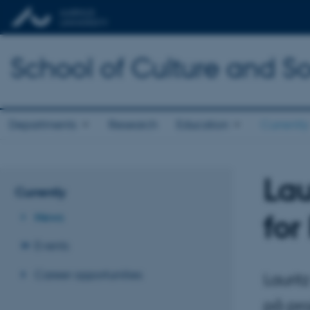
School of Culture and So
Departments
Research
Education
Currently
Lau
Currently
for
News
Events
Career opportunities
Laurit
på pro