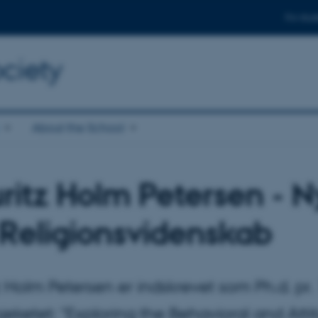
For stud
ciety
About the School
ritz Holm Petersen - N
 Religionsvidenskab
z Holm Petersen er indskrevet som Ph.d. pr
jeketet: "Exploring the Behavioral and Attit