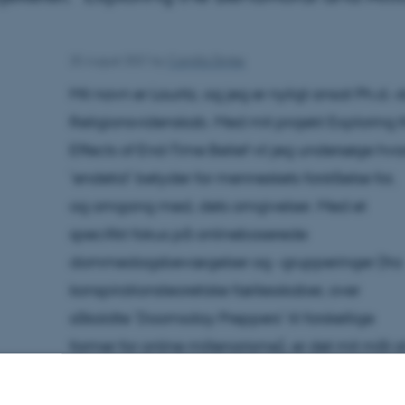
25 August 2021
by
Camilla Dimke
Mit navn er Lauritz, og jeg er nyligt ansat Ph.d.
Religionsvidenskab. Med mit projekt Exploring t
Effects of End-Time Belief vil jeg undersøge h
’endetid’ betyder for menneskets forståelse for,
og omgang med, dets omgivelser. Med et
specifikt fokus på onlinebaserede
dommedagsbevægelser og -grupperinger (fra
konspirationsteoretiske fællesskaber, over
såkaldte ’Doomsday Preppers’ til forskellige
former for online millenarisme), er det mit mål a
indsamle brugergenereret data fra en række
relevante online fora, og undersøge relationern