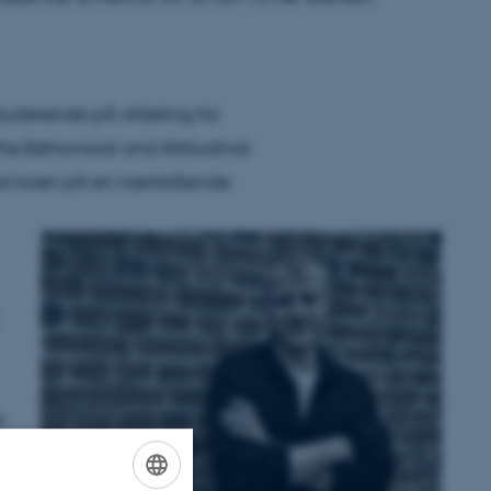
-studerende på afdeling for
he Behavioral and Attitudinal
vad troen på en nærtstående
t
e