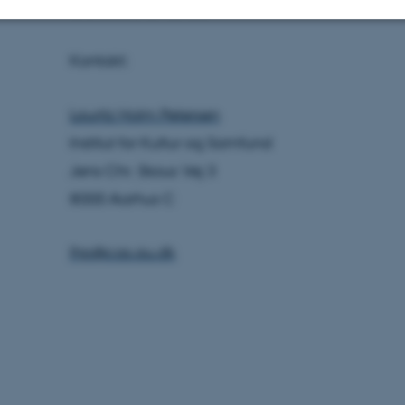
alle bedre at kende.
Statistic
Targeting
Functionality
Kontakt:
Lauritz Holm Petersen
 it possible to use basic website functionality, e.g. naviga
Institut for Kultur og Samfund
 work without these cookies.
Jens Chr. Skous Vej 3
8000 Aarhus C
Provider / Domain
Expires
Description
lhp@cas.au.dk
30
This cookie is set by our
TYPO3 Association
minutes
is used to identify a bac
.au.dk
Backend User is logged i
Frontend.
30
This cookie is associated
Typo3 Association
minutes
content management system
.au.dk
a user session identifier 
to be stored, but in many
be needed as it can be se
platform, though this can
administrators. In most cas