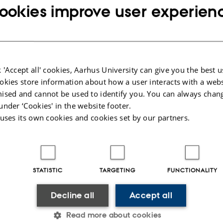
ookies improve user experien
mellem en endetidsorienteret verdensanskuelse
voldsparathed og autoritetskritik. I bredere
forstand er jeg meget interesseret i de social-ps
på en nærtstående ’endetid’, og drømmer og
 'Accept all' cookies, Aarhus University can give you the best u
eksperimentelt.
okies store information about how a user interacts with a webs
ised and cannot be used to identify you. You can always chan
Lige for tiden er jeg ved at afslutte mit forskni
under ‘Cookies' in the website footer.
 uses its own cookies and cookies set by our partners.
i Recreational Fear Lab, hvor vi, udover at tale 
populærkulturen, har undersøgt brugen af gys
Forløbet har givet mig et uundværligt indblik i
mig således det sidste skud motivation til at s
STATISTIC
TARGETING
FUNCTIONALITY
Ph.d.-studerende.
Decline all
Accept all
Jeg glæder mig utrolig meget til at komme i gang
Read more about cookies