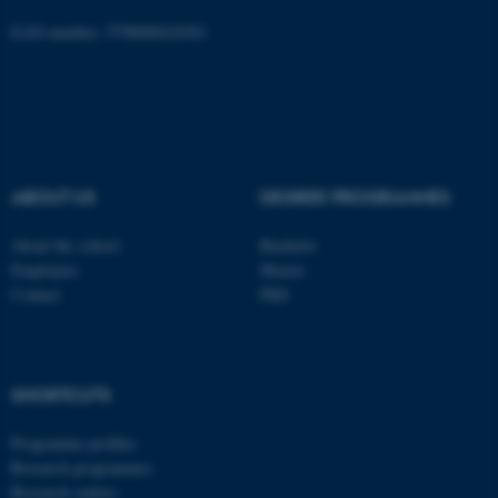
EAN-number: 5798000418301
ABOUT US
DEGREE PROGRAMMES
About the school
Bachelor
Employees
Master
Contact
PhD
ASP.NET_SessionId
Microsoft Corporation
.au.dk
SHORTCUTS
Programme profiles
Research programmes
Research centres