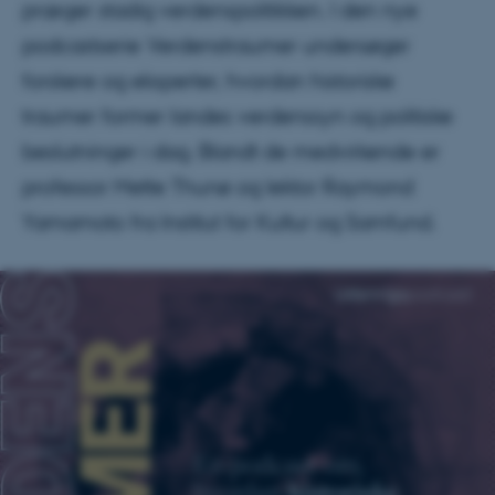
præger stadig verdenspolitikken. I den nye
podcastserie Verdenstraumer undersøger
forskere og eksperter, hvordan historiske
traumer former landes verdenssyn og politiske
beslutninger i dag. Blandt de medvirkende er
professor Mette Thunø og lektor Raymond
Yamamoto fra Institut for Kultur og Samfund.