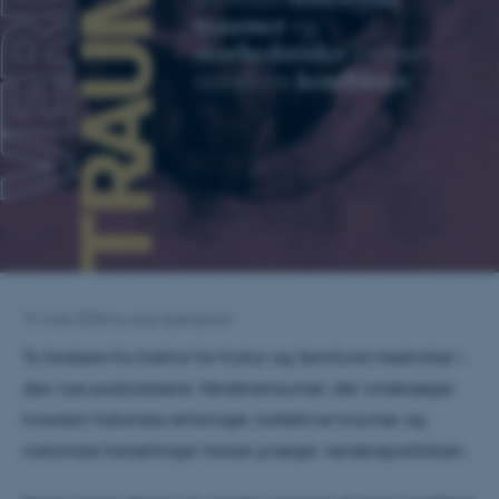
15 June 2026
by
anja kjærgaard
To forskere fra Institut for Kultur og Samfund medvirker i
den nye podcastserie
Verdenstraumer
, der undersøger,
hvordan historiske erfaringer, kollektive traumer og
nationale fortællinger fortsat præger verdenspolitikken.