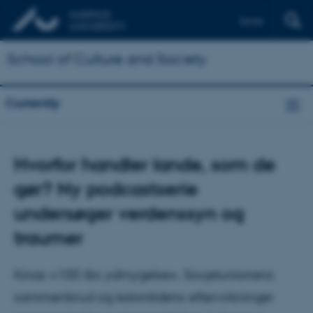
Dansk
School of Culture and Society
Currently
Hvorfor handler lande, som de
gør? Ny podcastserie
undersøger verdenssyn og
traumer
Kinas »100 års ydmygelse«, Sovjetunionens
sammenbrud og kolonitidens eftervirkninger