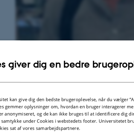
s giver dig en bedre brugerop
18. december 2024
af
Anja Elley
itet kan give dig den bedste brugeroplevelse, når du vælger ”A
Lektor Jeppe Büchert Netterstrøm har modtaget
es gemmer oplysninger om, hvordan en bruger interagerer med
forskningsinfrastrukturmidler fra Carlsbergfondet
er anonymiseret, og de kan ikke bruges til at identificere dig d
t samtykke under Cookies i webstedets footer. Universitetet br
digitalisere, transkriberet og tilgængeliggøre d
kies sat af vores samarbejdspartnere.
bl.a. træne den første AI-model på platformen