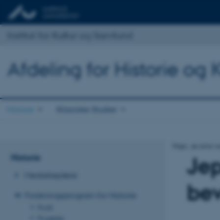
Institut for Kultur og Samfund
Afdeling for Historie og 
Historie
Klassiske Studier
Oops, an error 
Historie
Je
Medarbejdere
bev
Forskningsprogram for Historie
Profil
Projekter