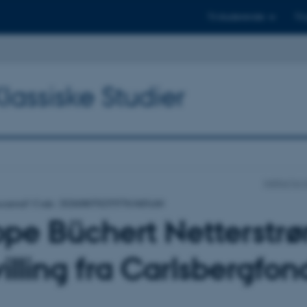
Til studerende
Til
Klassiske Studier
Institut fo
occurred! Code: 20260807025557b3485cb0
ppe Büchert Netterstr
illing fra Carlsbergfon