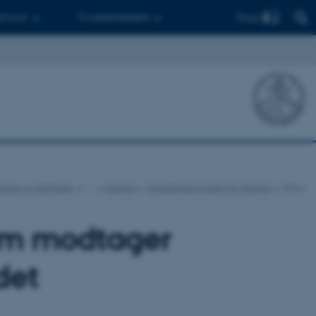
Find
 ph.d.er
Til medarbejdere
r Kultur og Samfund
…
Historie
Forskningsprogram for Historie
Show
øm modtager
det