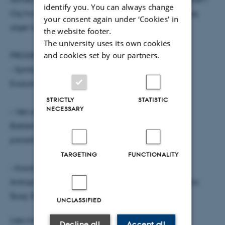
identify you. You can always change
Og hvordan opstår hele økosystemer, når koraller og
your consent again under ‘Cookies' in
alger lever i symbiose og danner koralrev?
the website footer.
The university uses its own cookies
and cookies set by our partners.
PROGRAM
– Symbiose i evolutionshistorien
Evolutionsbiolog Tom Gilbert
STRICTLY
STATISTIC
NECESSARY
– Ven eller fjende?
Bakterieforsker Sandra Breum Andersen og
parasitforsker Peter Nejsum
TARGETING
FUNCTIONALITY
– Korallernes verden
Antropolog Nils Bubandt og videokunstner Maja Friis
(bag ’Breathing Coral’)
UNCLASSIFIED
Læs mere
her
Decline all
Accept all