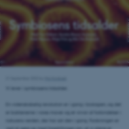
21 September 2022
by
Mia Korsbæk
Vi lever i symbiosens tidsalder.
En videnskabelig revolution er i gang i biologien, og det
er bakterierne i vores maver og et virvar af forbindelser i
naturens verden, der har sat den i gang. Forskningen er
ved at gøre op med forestillingen om, at vi alene er