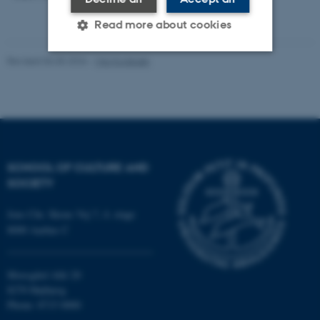
Read more about cookies
Revised 06.05.2026
-
Mia Korsbæk
Strictly necessary
Statistic
Targeting
Functionality
Unclassified
SCHOOL OF CULTURE AND
SOCIETY
These cookies make it
possible to use basic website
Jens Chr. Skous Vej 7, 4. etage
functionality, e.g. navigation
8000 Aarhus C
etc. The website does not
work without these cookies.
Moesgård Allé 20
8270 Højbjerg
Phone: 8715 0000