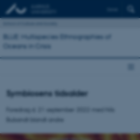
Dansk
School of Culture and Society
BLUE: Multispecies Ethnographies of
Oceans in Crisis
Symbiosens tidsalder
Foredrag d. 21 september 2022 med Nils
Bubandt blandt andre