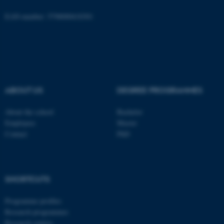
Name
Provider / Domain
be_typo_user
EAN-number: 5798000418301
TYPO3 Association
.au.dk
ABOUT US
DEGREE PROGRAMMES
About the school
Bachelor
fe_typo_user
Typo3 Association
.au.dk
Employees
Master
Contact
PhD
SHORTCUTS
Programme profiles
Research programmes
Research centres