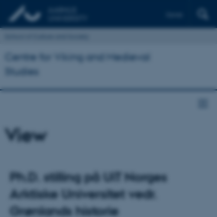
Dansk
School of Culture and Society
Centre for Viking and Medieval
Studies
View
Ph.D. stilling på UiT Norges
Arktiske Universitet vedr.
Grønlands historie