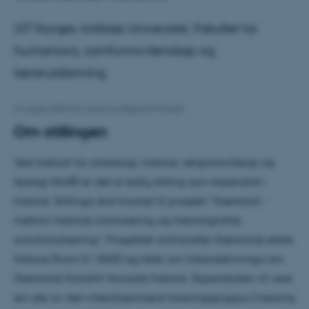
UiT Norges Arktiske Universitet, Fakultet for
humaniora, samfunnsvitenskap og
lærerutdanning.
6 August 2024
by
Laura Lyndgaard Hansen
Om stillingen
Ved Institutt for arkeologi, historie, religionsvitskap og
teologi (AHR) er det ei ledig stilling som stipendiat i
historie. Stillinga skal knytast til prosjekt "Grønland -
mellom historisk kolonisering og historiografisk
avkolonialisering". Prosjektet omhandler Grønlands eldre
historie (fram til 1800) og/eller om historieskrivinga om
Grønland/Kalalliit Nunaats historie. Stipendiaten vil vere
ein del av den interdisiplinære forskingsgruppa Creating