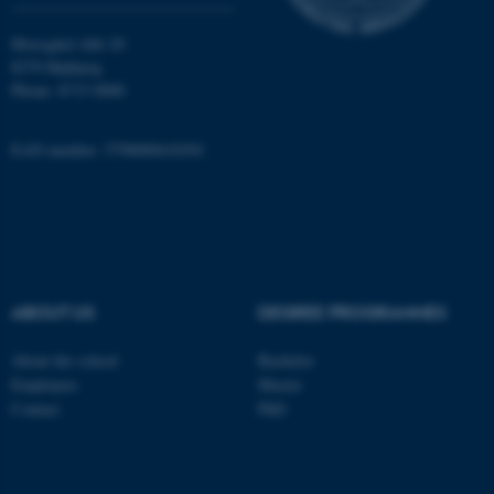
Moesgård Allé 20
fe_typo_user
Typo3 Association
8270 Højbjerg
.au.dk
Phone: 8715 0000
EAN-number: 5798000418301
ABOUT US
DEGREE PROGRAMMES
About the school
Bachelor
Employees
Master
Contact
PhD