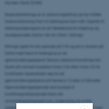
the New North (CNN).
Stipendiatstillinga er ei utdanningsstilling og har fullført
forskarutdanning fram til doktorgrad som mål. Opptak til
doktorgradsprogram er ein føresetnad for tilsetting og
studieperioden startar når ein tiltrer i stillinga.
Stillinga gjeld for ein periode på 3 år og ph.d.-studiar på
fulltid med høve til forlenging av eit
gjennomføringsstipend. Dersom doktoravhandlinga blir
levert på normert studietid innan 3 år eller innan 3,5 år,
kvalifiserer stipendiaten seg for eit
gjennomføringsstipend på høvesvis 12 eller 6 månader.
Gjennomføringsstipendet skal brukast til
kvalifikasjonsfremjande tiltak inkl.
universitetspedagogisk kurs, undervising og andre
arbeidsoppgåver ved fakultetet. Meir om ordninga med