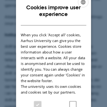
gjennomføringsstipend finn du her.
Cookies improve user
ENGLISH
experience
Arbeidsstad er UiT i Tromsø. Ein må kunne starte i stillinga
DANISH
innan rimeleg tid etter å ha mottatt tilbod.
When you click 'Accept all' cookies,
Institusjonelt og fagleg miljø
Aarhus University can give you the
best user experience. Cookies store
AHR består av om lag 70 tilsette innanfor fagmiljøa
information about how a user
arkeologi, historie, religionsvitskap og teologi med ein
interacts with a website. All your data
felles administrasjon. I tillegg er det nasjonale senteret
is anonymised and cannot be used to
«Registreringssentral for historiske data» (RHD) ein del av
identify you. You can always change
AHR. Institutt driv med undervising, forsking og
your consent again under ‘Cookies' in
formidling hovudsakleg innan nordområdestudium, der
the website footer.
The university uses its own cookies
det fleiretniske/-kulturelle står sentralt, men set dette inn
and cookies set by our partners.
i ein nasjonal og internasjonal komparativ samanheng.
AHR er eit aktivt institutt med fast tilsette, stipendiatar,
postdoktorar og emeritusar tilknytta ulike