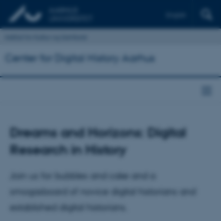
English
Institut for Kultur og Samfund
Center for Digital History Aarhus
Dreams and Horizons: Digital
Research in History
Join us for bubbles and cake and a
smogasboard of novice digital historians and
established digital historians.