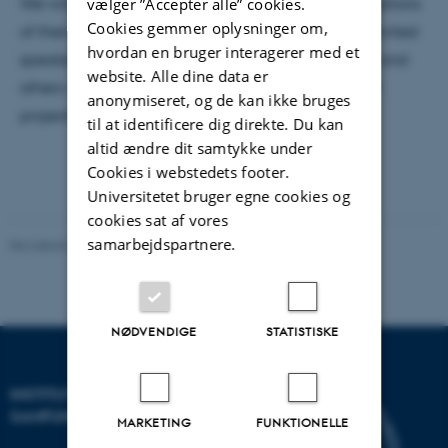
We will kick off with a few brave students' presentations
vælger ”Accepter alle” cookies.
Cookies gemmer oplysninger om,
of their digital history projects and continue with invited
hvordan en bruger interagerer med et
speakers' Valerie Schafer, Anne Løkke, Anna Foka, and
website. Alle dine data er
others who will discuss the progress on their digital
anonymiseret, og de kan ikke bruges
projects.
til at identificere dig direkte. Du kan
altid ændre dit samtykke under
Cookies i webstedets footer.
Universitetet bruger egne cookies og
cookies sat af vores
samarbejdspartnere.
Revideret 20.10.2025
-
Max Odsbjerg Pedersen
NØDVENDIGE
STATISTISKE
INSTITUT FOR KULTUR OG
SAMFUND
MARKETING
FUNKTIONELLE