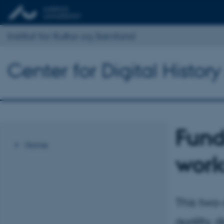
Institut for Kultur og Samfund
Center for Digital Histor
Fund
Home
work
This two
quality, 