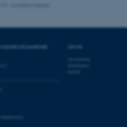
som en brugersessionside
muligt at gemme bruger
.2025
-
Max Odsbjerg Pedersen
tilfælde er det muligvis
kan indstilles ved defau
dette kan forhindres af 
de fleste tilfælde er det in
ødelagt i slutningen af 
indeholder en tilfældig id
specifikke brugerdata.
Session
Denne cookie er en purp
Microsoft Corporation
cookie, der bruges af hj
.au.dk
R KULTUR OG SAMFUND
OM OS
i Microsoft .net- teknolo
til at opretholde en an
Om instituttet
Session
Generel formål platform 
Oracle Corporation
websteder skrevet i JSP. 
.au.dk
vej 7
Medarbejdere
opretholde en anonym br
Kontakt
1 uge
Denne cookie bruges til 
Amazon Web Services, Inc.
belastningsbalancering, h
airtable.com
besøgendes sideanmodning
den samme server i enhv
0
Session
Cookiesæt fra Adobe Col
Adobe Inc.
Brugt i forbindelse med
eddiprod.au.dk
cookie med entydigt at i
(browser) for at gøre de
opretholde brugersessio
disse bruges er specifi
798000418301
indeholder et tilfældigt ta
klienten.