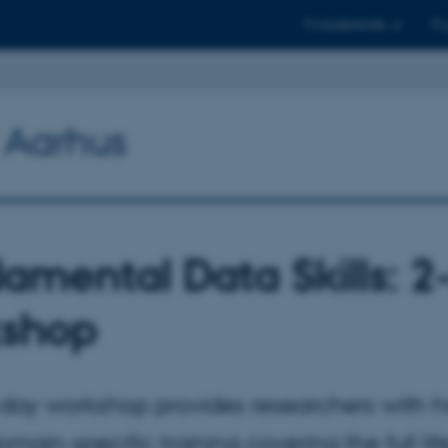
Til studerende
Til
y Aarhus
amental Data Skills: 2
shop
-day workshop provides researchers with h
domain-specific training covering the full li