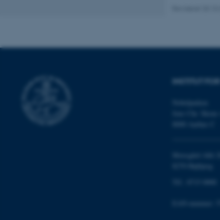
Revideret 20.10
ASP.NET_SessionId
INSTITUT FO
Nobelparken
JSESSIONID
Jens Chr. Skous 
8000 Aarhus C
AWSALBTGCORS
Moesgård Allé 2
8270 Højbjerg
CFTOKEN
Tlf.: 8715 0000
EAN-nummer: 5