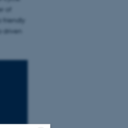
r of
 friendly
 driven