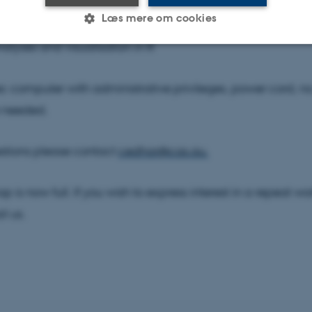
ction to R
Læs mere om cookies
alyses and visualisation in R
Statistiske
Marketing
Funktionelle
es: computer with administrative privileges, power cord, n
 needed.
es hjælper med at gøre hjemmesiden brugbar ved at aktiv
nktioner som navigation mm. Hjemmesiden kan ikke funge
stions please contact
cedhar@cas.au.
 is now full. If you wish to express interest in a repeat w
l us.
Udbyder / Domæne
Udløb
Beskrivelse
30
Denne cookie sættes af
TYPO3 Association
minutter
TYPO3, og bruges til at 
.au.dk
session, når en backend-
TYPO3 eller Frontend.
30
Dette cookienavn er fo
Typo3 Association
minutter
webindholdsstyringssyst
.au.dk