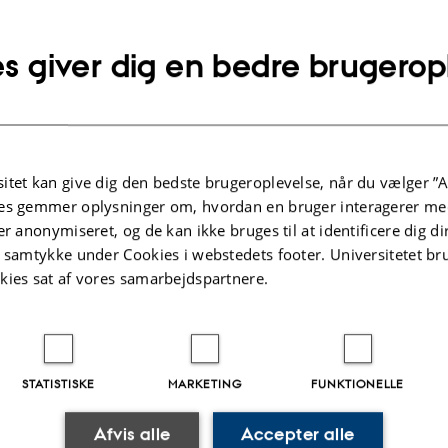
tkova
s giver dig en bedre brugerop
ands-on pedagogical approach of the Carpentries, the fo
roductory computational skills needed for data managem
all domains of research. By the end of the workshop, partic
kly apply skills learned to their own research.
The initial t
itet kan give dig den bedste brugeroplevelse, når du vælger ”A
es gemmer oplysninger om, hvordan en bruger interagerer med
 learners who have little to no prior computational experi
er anonymiseret, og de kan ikke bruges til at identificere dig d
t samtykke under Cookies i webstedets footer. Universitetet br
p will be taught in English.
kies sat af vores samarbejdspartnere.
vered
STATISTISKE
MARKETING
FUNKTIONELLE
ganisation in spreadsheets (simplicity and its costs)
leaning in OpenRefine
Afvis alle
Accepter alle