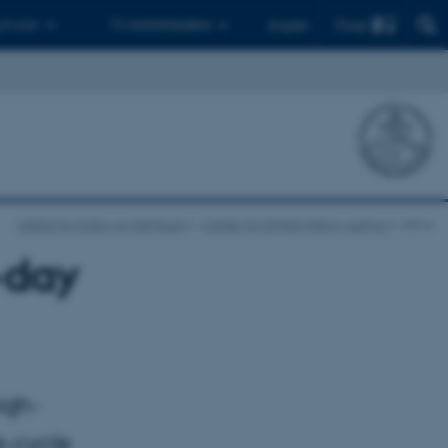
Find
 ph.d.er
Til medarbejdere
English
Institut for Kultur og Samfund
Center for Digital History Aarhus
show
-day
igh-
fe-cycle