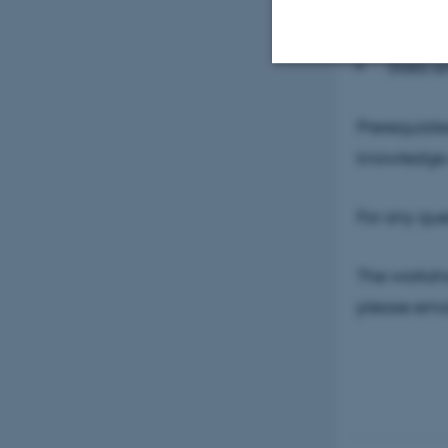
Introdu
Data an
Nødvendige
Prerequisit
knowledge
Nødvendige cooki
grundlæggende fu
For any que
cookies.
The workshop
please emai
Navn
be_typo_user
fe_typo_user