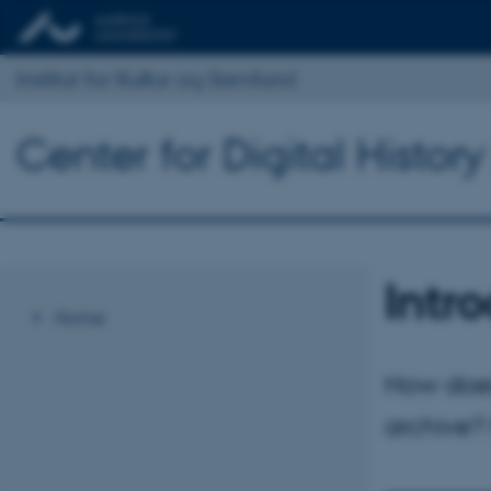
Institut for Kultur og Samfund
Center for Digital Histor
Intro
Home
How does
archive? 