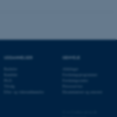
rer uden disse
 vores CMS-udbyder,
identificere en backend-
bruger er logget ind i
UDDANNELSER
GENVEJE
rbundet med Typo3-
emet. Det bruges generelt
ntifikator for at gøre det
Bachelor
Afdelinger
præferencer, men i mange
 ikke nødvendigt, da det
Kandidat
Forskningsprogrammer
lt af platformen, skønt
Ph.D.
Forskningscentre
webstedsadministratorer. I
dstillet til at blive
Tilvalg
Presseservice
en browsersession. Det
Efter- og videreuddannelse
Eksaminatorer og censorer
entifikator i stedet for
ose platform session
emmesider, som er skrevet
gi. Den bruges af serveren
©
—
Cookies på au.dk
onym brugersession.