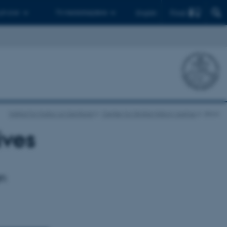
Find
 ph.d.er
Til medarbejdere
English
Institut for Kultur og Samfund
Center for Digital History Aarhus
show
ives
an