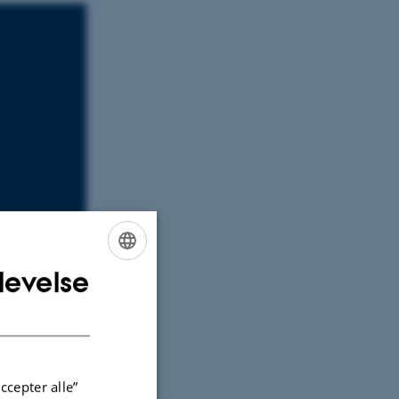
levelse
ENGLISH
DANISH
 this
ccepter alle”