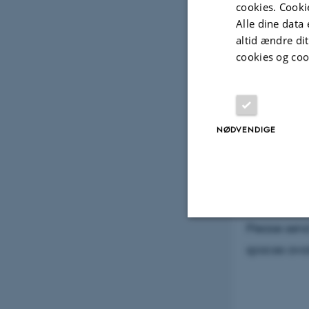
spring:
cookies. Cooki
Alle dine data 
altid ændre di
cookies og coo
Introductio
Each Tuesda
NØDVENDIGE
staff and ea
See
Syllabu
Please send
Nødvendige
spaces avai
Nødvendige cooki