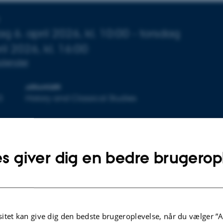
sninger om arrangementet
ag
6.
april 2026,
kl. 10:00
- torsdag
ril 2026,
kl. 16:00
 kalender
ARRANGØR
0
History and Classical Studies
eld
s giver dig en bedre brugerop
tkova
 University students in Digital Archives and Methods course
itet kan give dig den bedste brugeroplevelse, når du vælger ”A