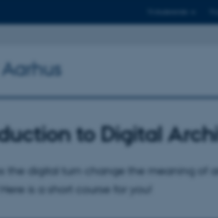
Til studerende
Til
y Aarhus
duction to Digital Arch
 the digital turn change the meaning of 
Here is a short course for you!