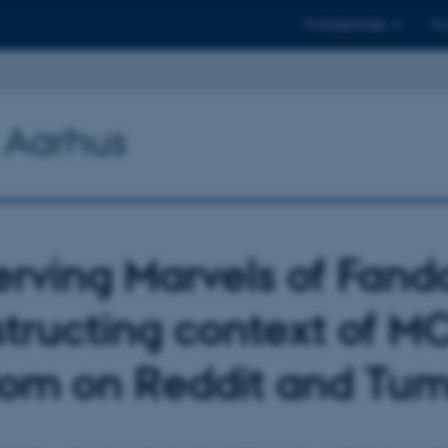
Til studerende
Til
y Aarhus
erving Marvels of Fan
tructing context of M
om on Reddit and Tum