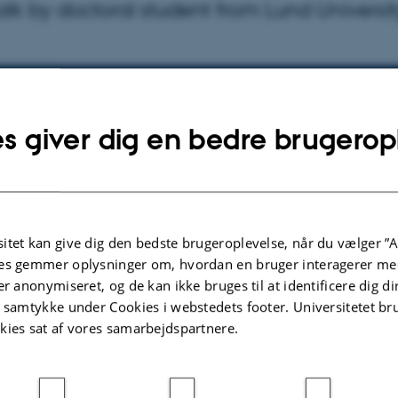
alk by doctoral student from Lund Universit
lysninger om arrangementet
UNKT
dag 29. oktober 2025,
kl. 12:05 - 12:35
s giver dig en bedre brugerop
 til kalender
:516
itet kan give dig den bedste brugeroplevelse, når du vælger ”A
es gemmer oplysninger om, hvordan en bruger interagerer med
er anonymiseret, og de kan ikke bruges til at identificere dig d
tkova
t samtykke under Cookies i webstedets footer. Universitetet br
 for Digital History Aarhus and Forskning for Frokost prog
kies sat af vores samarbejdspartnere.
by Shirley Chan, doctoral candidate in Information Studies
Digital Cultures at Lund University.