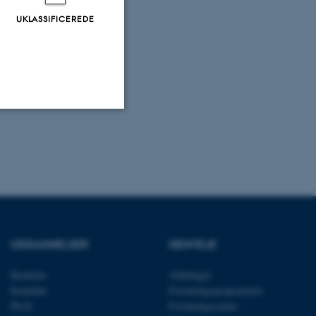
UKLASSIFICEREDE
Uklassificerede
ere nogle
rer uden disse
UDDANNELSER
GENVEJE
Bachelor
Afdelinger
Kandidat
Forskningsprogrammer
Ph.D.
Forskningscentre
 vores CMS-udbyder,