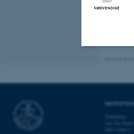
NØDVENDIGE
Bring your 
Nødvendige
Revideret 20.10
Nødvendige cooki
grundlæggende fu
cookies.
INSTITUT FO
Nobelparken
Jens Chr. Skous 
Navn
8000 Aarhus C
be_typo_user