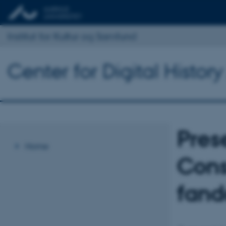
Institut for Kultur og Samfund
Center for Digital Histor
Pres
Home
Cons
fand