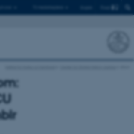
Find
 ph.d.er
Til medarbejdere
English
Institut for Kultur og Samfund
Center for Digital History Aarhus
show
dom:
CU
blr