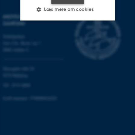
Læs mere om cookies
INSTITUT FOR KULTUR OG
SAMFUND
Nødvendige
Statistiske
Marketing
Nobelparken
Jens Chr. Skous vej 7
Funktionelle
Uklassificerede
8000 Aarhus C
Nødvendige cookies hjælper
Moesgård Allé 20
8270 Højbjerg
med at gøre hjemmesiden
brugbar ved at aktivere nogle
Tlf.: 8715 0000
grundlæggende funktioner
som navigation mm.
EAN-nummer: 5798000418301
Hjemmesiden kan ikke
fungerer uden disse cookies.