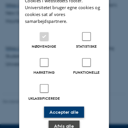
Cookies i webstedets footer.
https://zenodo.org/records/15671962
- The Emperor's
Universitetet bruger egne cookies og
New Clothes: A Manifesto for Universities in an AI-
cookies sat af vores
Haunted World
samarbejdspartnere.
NØDVENDIGE
STATISTISKE
https://osf.io/preprints/edarxiv/6mke5_v3
-Teaching
Students How to Effectively Interact with LLMs at
University
MARKETING
FUNKTIONELLE
UKLASSIFICEREDE
Revideret 20.10.2025
-
Max Odsbjerg Pedersen
Accepter alle
Afvis alle