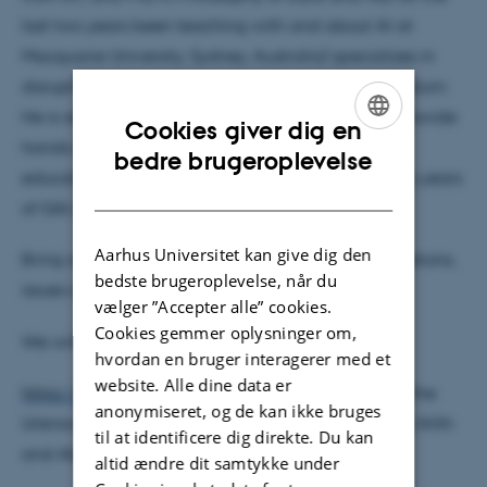
last two years been teaching with and about AI at
Macquarie University, Sydney, Australia) specializes in
disruptive technologies and their impact on curriculum.
He is ready to engage all of your questions, and provide
Cookies giver dig en
hands-on examples of assignments, assessment,
ENGLISH
bedre brugeroplevelse
education policies and other case studies from two years
DANISH
of GAI experiments.
Aarhus Universitet kan give dig den
Bring along your computers, studieordningen, questions,
bedste brugeroplevelse, når du
issues and frustrations.
vælger ”Accepter alle” cookies.
Cookies gemmer oplysninger om,
We will focus on Brian's papers:
hvordan en bruger interagerer med et
website. Alle dine data er
https://zenodo.org/records/15583013
- Teaching the
anonymiseret, og de kan ikke bruges
Unknown: A Pedagogical Framework for Teaching With
til at identificere dig direkte. Du kan
and About AI
altid ændre dit samtykke under