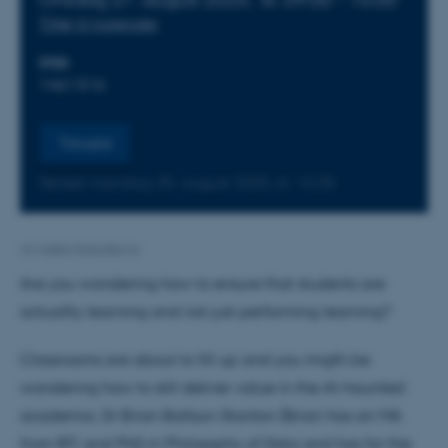
Tilføj til kalender
STED
1461:516
Tilmeld
Senest mandag
25.
august 2025,
kl. 16:30
Af
Adela Sobotkova
Are you wondering how to ensure that students are
actuallty learning and not just performing learning?
Classrooms are about to fill up and you migth be
wondering how to still deliver value in the AI-haunted
academia. Dr Brian Ballsun-Stanton (Brian has an MA
from RIT, and PhD in Philosophy of Data and has for the