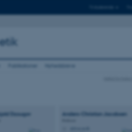
Til studerende
Til
etik
r
Publikationer
Nyhedsbreve
Institut for Kult
jold
Dzougov
Anders-Christian
Jacobsen
t
Professor
alj@cas.au.dk
M