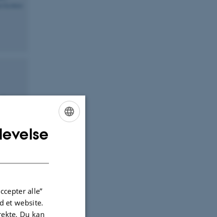
levelse
ENGLISH
DANISH
ccepter alle”
 et website.
irekte. Du kan