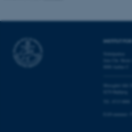
Navn
be_typo_user
INSTITUT FO
Nobelparken
fe_typo_user
Jens Chr. Skous 
8000 Aarhus C
Moesgård Allé 2
8270 Højbjerg
Tlf.: 8715 0000
ASP.NET_SessionId
EAN-nummer: 5
JSESSIONID