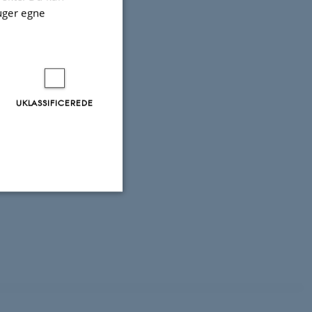
uger egne
UKLASSIFICEREDE
Uklassificerede
ere nogle
rer uden disse