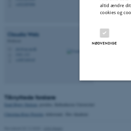
+4523287896
altid ændre di
P
cookies og coo
Claudia
Welz
Professor
NØDVENDIGE
clw@cas.au.dk
M
1443, 112
H
+4587169145
P
Nødvendige
Tilknyttede forskere
Emil Børty Nielsen
, postdoc, Københavns Universitet
Christina Kjær Preisler
, doktorand, Åbo Akademi
Nødvendige cooki
grundlæggende fu
Revideret 02.12.2025
-
Ulrik Nissen
cookies.