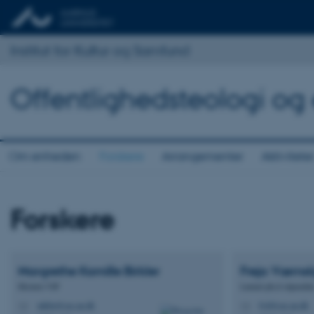
Institut for Kultur og Samfund
Offentlighedsteologi og 
Om enheden
Forskere
Arrangementer
Aktivitete
Forskere
Margrethe Kamille
Birkler
Freja Værnsk
Ekstern VIP
Lønnet ph.d-stipendia
mkbn@cas.au.dk
fvd@cas.au.dk
M
M