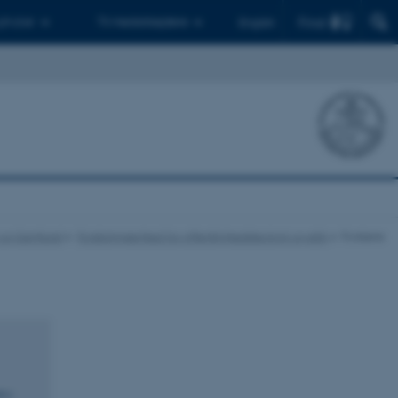
Find
 ph.d.er
Til medarbejdere
English
ur og Samfund
Forskningsenhed for offentlighedsteologi og etik
Forskere