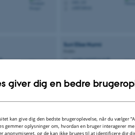
1443, 123
H
+4587169141
P
Suvi Elise
Nurmi
Postdoc
dk
suvielise.nurmi@cas.au.dk
M
1442, 116
H
s giver dig en bedre brugerop
Serup
Petersen
Ulla
Schmidt
nt
Lektor
itet kan give dig den bedste brugeroplevelse, når du vælger ”A
teous@cas.au.dk
M
es gemmer oplysninger om, hvordan en bruger interagerer med
1442, 119
H
er anonymiseret, og de kan ikke bruges til at identificere dig d
+4587162437
P