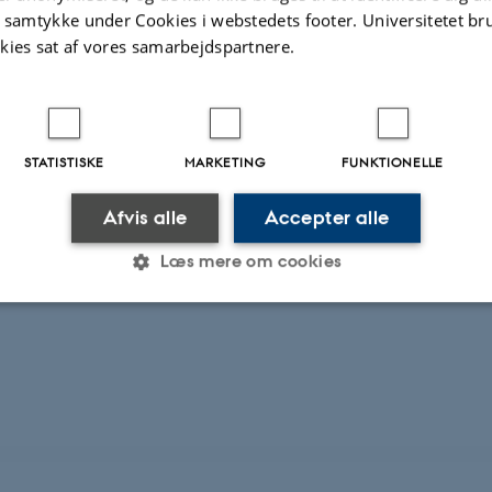
t samtykke under Cookies i webstedets footer. Universitetet br
kies sat af vores samarbejdspartnere.
STATISTISKE
MARKETING
FUNKTIONELLE
Afvis alle
Accepter alle
Læs mere om cookies
Statistiske
Marketing
Funktionelle
es hjælper med at gøre hjemmesiden brugbar ved at aktiv
nktioner som navigation mm. Hjemmesiden kan ikke funge