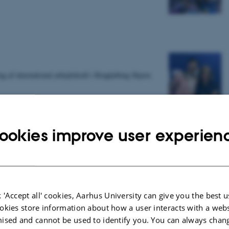
g af international arbejdskraft i Ringkøbing-Skjern
ookies improve user experien
l i Altinget
ational arbejdskraft i Ringkøbing-Skjern Kommune er
 'Accept all' cookies, Aarhus University can give you the best u
okies store information about how a user interacts with a webs
ised and cannot be used to identify you. You can always chan