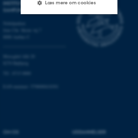
Læs mere om cookies
INSTITUT FOR KULTUR OG
SAMFUND
Nobelparken
Nødvendige
Statistiske
Marketing
Jens Chr. Skous vej 7
8000 Aarhus C
Funktionelle
Uklassificerede
Moesgård Allé 20
8270 Højbjerg
Nødvendige cookies hjælper
med at gøre hjemmesiden
Tlf.: 8715 0000
brugbar ved at aktivere nogle
grundlæggende funktioner
EAN-nummer: 5798000418301
som navigation mm.
Hjemmesiden kan ikke
fungerer uden disse cookies.
OM OS
UDDANNELSER
Navn
Udbyder / Domæne