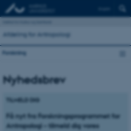
English
Institut for Kultur og Samfund
Afdeling for Antropologi
Forskning
Nyhedsbrev
TILMELD DIG
Få nyt fra Forskningsprogrammet for
Antropologi – tilmeld dig vores