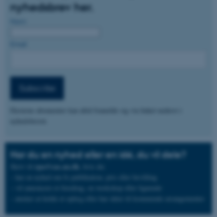
nyhedsbrev her.
Navn
Email
Subscribe
Eksterne abonnenter kan altid framelde sig via linket nederst i
nyhedsbrevet.
Har du en nyhed eller en idé, du vil dele?
rpa@cas.au.dk
Skriv til
, hvis du:
– har en nyhed om fx publikation, pris eller bevilling
– vil annoncere et foredrag, en workshop eller lignende
– ønsker at holde et oplæg eller har idéer til kommende arrangementer