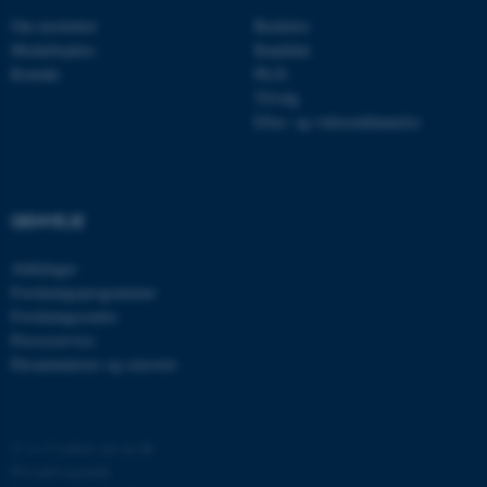
be_typo_user
TYPO3 Association
Om instituttet
Bachelor
.au.dk
Medarbejdere
Kandidat
Kontakt
Ph.D.
Tilvalg
Efter- og videreuddannelse
fe_typo_user
Typo3 Association
.au.dk
GENVEJE
Afdelinger
Forskningsprogrammer
Forskningscentre
Presseservice
Eksaminatorer og censorer
ASP.NET_SessionId
Microsoft Corporation
©
—
Cookies på au.dk
.au.dk
Privatlivspolitik