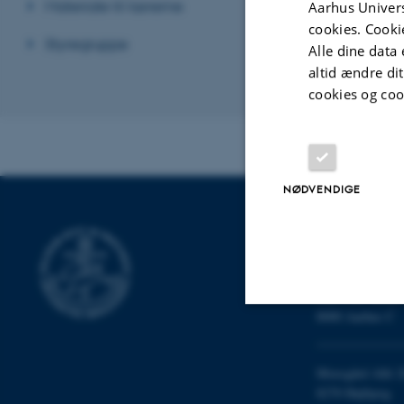
Materiale til lærerne
Aarhus Univers
cookies. Cooki
Styregruppe
Alle dine data 
altid ændre di
cookies og coo
Revideret 26.02
NØDVENDIGE
INSTITUT FO
Nobelparken
Jens Chr. Skous 
8000 Aarhus C
Nødvendige
Moesgård Allé 2
8270 Højbjerg