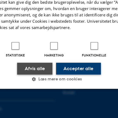
itet kan give dig den bedste brugeroplevelse, når du vælger ”A
De indsigter er samlet i hæftet ”
Fællesskaber på tværs – i gymnasiet
”,
forsknings- og udviklingsprojektet ”Fællesskaber på tværs” (2024–26).
es gemmer oplysninger om, hvordan en bruger interagerer med
er anonymiseret, og de kan ikke bruges til at identificere dig d
t samtykke under Cookies i webstedets footer. Universitetet br
kies sat af vores samarbejdspartnere.
.2026
-
Lene Kühle
STATISTISKE
MARKETING
FUNKTIONELLE
Afvis alle
Accepter alle
R KULTUR OG SAMFUND
OM OS
Læs mere om cookies
Om instituttet
vej 7
Medarbejdere
Kontakt
Statistiske
Marketing
Funktionelle
0