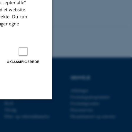
ccepter alle”
 som bygger på
 et website.
irekte. Du kan
uger egne
UKLASSIFICEREDE
UDDANNELSER
GENVEJE
Bachelor
Afdelinger
Kandidat
Forskningsprogrammer
Ph.D.
Forskningscentre
Tilvalg
Presseservice
Uklassificerede
Efter- og videreuddannelse
Eksaminatorer og censorer