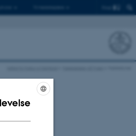
Find
 ph.d.er
Til medarbejdere
Institut for Kultur og Samfund
Fællesskaber på Tværs
Publikationer
levelse
ENGLISH
nges trivsel. Nye
DANISH
sskaber ikke
ger og løbende