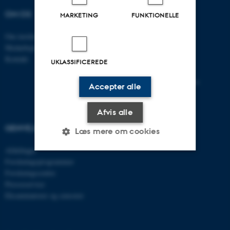
OM OS
UDDANNELSER
MARKETING
FUNKTIONELLE
Om instituttet
Bachelor
Medarbejdere
Kandidat
Kontakt
Ph.D.
UKLASSIFICEREDE
Tilvalg
Efter- og videreuddannelse
Accepter alle
Afvis alle
GENVEJE
Læs mere om cookies
Afdelinger
Forskningsprogrammer
Nødvendige
Statistiske
Marketing
Forskningscentre
Presseservice
Funktionelle
Uklassificerede
Eksaminatorer og censorer