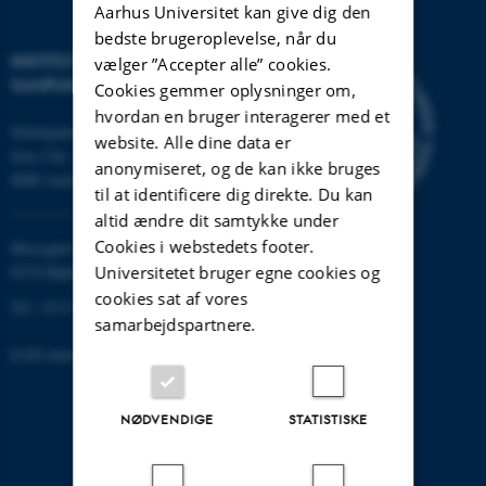
Aarhus Universitet kan give dig den
bedste brugeroplevelse, når du
INSTITUT FOR KULTUR OG
vælger ”Accepter alle” cookies.
SAMFUND
Cookies gemmer oplysninger om,
hvordan en bruger interagerer med et
Nobelparken
website. Alle dine data er
Jens Chr. Skous vej 7
anonymiseret, og de kan ikke bruges
8000 Aarhus C
til at identificere dig direkte. Du kan
altid ændre dit samtykke under
Cookies i webstedets footer.
Moesgård Allé 20
Universitetet bruger egne cookies og
8270 Højbjerg
cookies sat af vores
Tlf.: 8715 0000
samarbejdspartnere.
EAN-nummer: 5798000418301
NØDVENDIGE
STATISTISKE