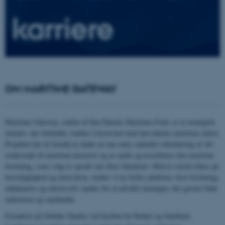
karriere
OM MARITIME GATEWAY
Maritime Gateway, støttet af Den Danske Maritime Fond, er et strategisk
initiativ, der forbinder Aarhus Universitet med den danske maritime sektor.
Projektet har til formål at skabe en one-entry indenfor rekruttering af AU-
studerende til maritime karrierer og at samle og koordinere den maritime
forskning, som i dag er spredt over flere fakulteter. Med et stærkt fokus på
bæredygtighed og innovation, skaber vi en fælles platform, hvor forskning,
uddannelse og erhvervsliv mødes for at udvikle løsninger, der gavner både
industrien og samfundet.
Forankret på Globale Studier ved Institut for Kultur og Samfund,