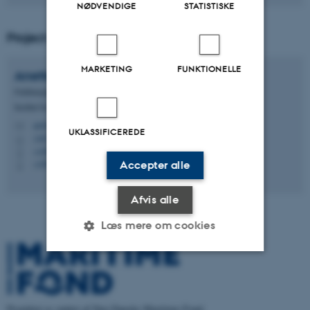
NØDVENDIGE
STATISTISKE
Project manager
MARKETING
FUNKTIONELLE
Anette Ekström
Larner
Fuldmægtig
Institut for Kultur og Samfund - Japanstudier, fag
ael@cas.au.dk
M
UKLASSIFICEREDE
1467, 230
H
+4587150358
P
+4587150358
Accepter alle
P
Afvis alle
Læs mere om cookies
Nødvendige
Statistiske
Marketing
Funktionelle
Uklassificerede
Projektet er støttet af Den Danske Maritime Fond.