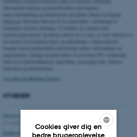
kombinerer projektet ekspertise inden for økonomi, politologi,
international relations og kulturforståelse med tekniske,
naturvidenskabelige og humanistiske discipliner. Denne tværfaglige
tilgang gør Maritime Gateway til en central aktør i udviklingen af
fremtidens maritime løsninger. Vi arbejder tæt sammen med
brancheorganisationer og danske rederier for at sikre, at vores initiativer er
tæt knyttet til de konkrete behov og udfordringer i søfartssektoren.
Gennem stærke partnerskaber med førende søfarts virksomheder og
organisationer, bidrager projektet aktivt til at fremme FN's verdensmål
inden for kvalitetsuddannelse, ligestilling, anstændige jobs, industri,
innovation og klimaindsatser.
Læs mere om Maritime Gateway
NYHEDER
Maritimt projekt åbner for karrieremuligheder på vandet
23. august 2024
Cookies giver dig en
Se flere nyheder
ENGLISH
bedre brugeroplevelse