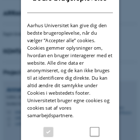
DANISH
ARRANGEMENTER
Aarhus Universitet kan give dig den
bedste brugeroplevelse, når du
Ingen kommende arrangementer.
vælger ”Accepter alle” cookies.
Cookies gemmer oplysninger om,
KONTAKT
hvordan en bruger interagerer med et
website. Alle dine data er
anonymiseret, og de kan ikke bruges
Project director
til at identificere dig direkte. Du kan
altid ændre dit samtykke under
Annette Skovsted
Hansen
Cookies i webstedets footer.
Lektor, afdelingsleder
Universitetet bruger egne cookies og
Institut for Kultur og Samfund - Japanstudier, fag
cookies sat af vores
ostash@cas.au.dk
M
samarbejdspartnere.
1465, 320
H
+4587162303
P