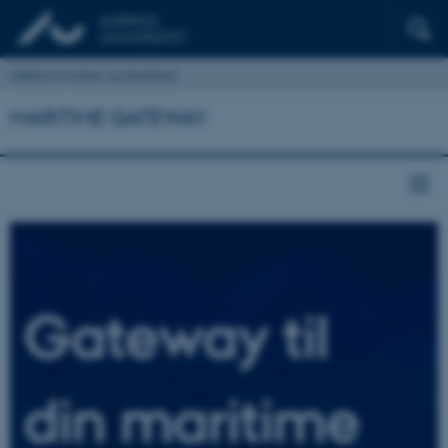
Institut for Kultur og Samfund
MARITIME GATEWAY
Gateway til
din maritime