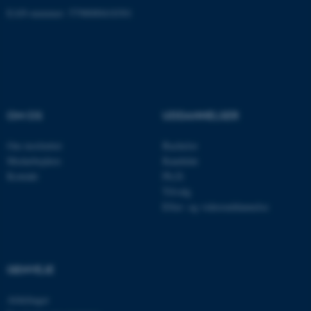
EAN-nummer: 5798000418301
OM OS
UDDANNELSER
Om instituttet
Bachelor
Medarbejdere
Kandidat
Kontakt
Ph.D.
ASP.NET_SessionId
Microsoft Corporation
Tilvalg
.au.dk
Efter- og videreuddannelse
JSESSIONID
Oracle Corporation
GENVEJE
.au.dk
Afdelinger