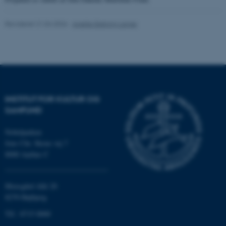
Revideret 21.04.2026
-
Anette Ekström Larner
Nødvendige cookies hjælper
med at gøre hjemmesiden
brugbar ved at aktivere nogle
grundlæggende funktioner
som navigation mm.
Hjemmesiden kan ikke
INSTITUT FOR KULTUR OG
SAMFUND
fungerer uden disse cookies.
Nobelparken
Jens Chr. Skous vej 7
Navn
Udbyder / Domæne
8000 Aarhus C
be_typo_user
TYPO3 Association
.au.dk
Moesgård Allé 20
8270 Højbjerg
Tlf.: 8715 0000
fe_typo_user
Typo3 Association
.au.dk