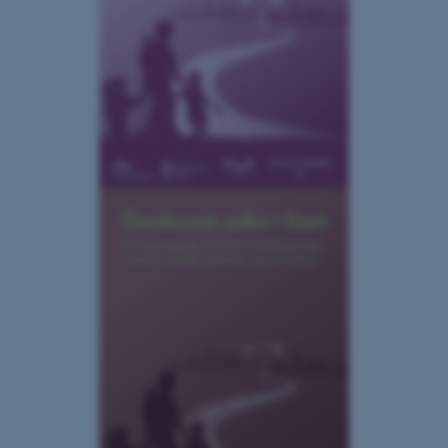
fe_typo_user
Typo3 Association
.au.dk
ASP.NET_SessionId
Microsoft Corporation
.au.dk
JSESSIONID
Oracle Corporation
.au.dk