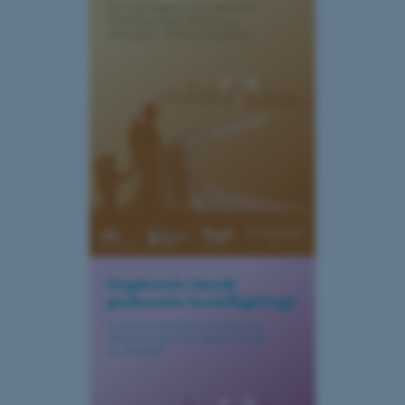
Funktionelle
Uklassificerede
Nødvendige cookies hjælper
med at gøre hjemmesiden
brugbar ved at aktivere nogle
grundlæggende funktioner
som navigation mm.
Hjemmesiden kan ikke
fungerer uden disse cookies.
Navn
Udbyder / Domæne
be_typo_user
TYPO3 Association
.au.dk