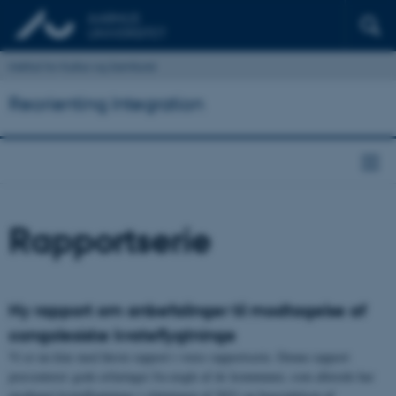
Institut for Kultur og Samfund
Reorienting Integration
Rapportserie
Ny rapport om anbefalinger til modtagelse af
congolesiske kvoteflygtninge
Vi er nu klar med første rapport i vores rapportserie. Denne rapport
præsenterer gode erfaringer fra nogle af de kommuner, som allerede har
modtaget kvoteflygtninge i slutningen af 2021 og begyndelsen af