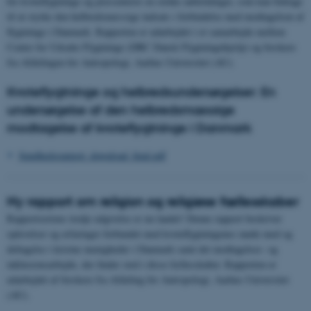
for kvoteflygtninge og præsenterer en række anbefalinger, som kan bidrage
til at styrke den helbredsmæssige indsats i forbindelse med modtagelsen af
flygtninge i Danmark. Rapporten er udarbejdet i et samarbejde mellem
Center for Udsatte Flygtninge (DRC Dansk Flygtningehjælp) og forskere
fra Afdelingen for Antropologi, Aarhus Universitet (AU).
Kvoteflygtninge og helbredsundersøgelser: En
undersøgelse af den helbredsmæssige
modtagelse af kvoteflygtninge i Danmark
Sundhedsrapport_download_final.pdf
Ny rapport om religion og religiøse fællesskaber
Rapportseriens tredje udgivelse er nu landet! Denne rapport beskriver
oplevelser og erfaringer forbundet med kvoteflygtningenes møde med og
deltagelse i kristne menigheder i Danmark samt det modtagelses- og
inklusionsarbejde, der finder sted i disse fællesskaber. Rapporten er
udarbejdet af forskere fra Afdeling for Antropologi, Aarhus Universitet
(AU).