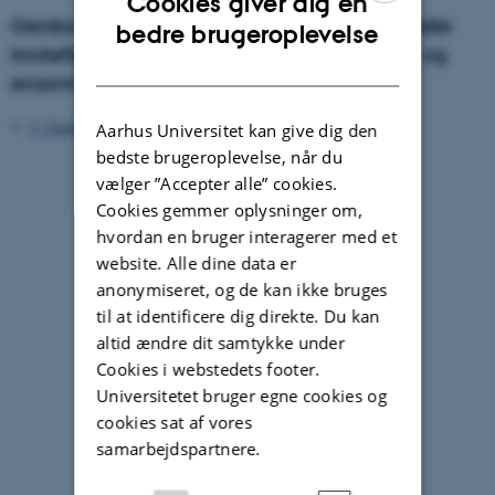
Cookies giver dig en
Genbosat sidst i livet. En undersøgelse af ældre
ENGLISH
bedre brugeroplevelse
kvoteflygtninges hverdag, sociale relationer og
DANISH
ensomhed
5_Genbosat_sidst_i_livet_download.pdf
Aarhus Universitet kan give dig den
bedste brugeroplevelse, når du
vælger ”Accepter alle” cookies.
Cookies gemmer oplysninger om,
hvordan en bruger interagerer med et
website. Alle dine data er
anonymiseret, og de kan ikke bruges
til at identificere dig direkte. Du kan
altid ændre dit samtykke under
Cookies i webstedets footer.
Universitetet bruger egne cookies og
cookies sat af vores
samarbejdspartnere.