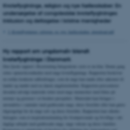
Kvoteflygtninge, religion og nye fællesskaber: En
undersøgelse af congolesiske kvoteflygtninges
inklusion og deltagelse i kristne menigheder
3_Kvoteflygtninge_religion_og_nye_faellesskaber_download.pdf
Ny rapport om ungdomsliv blandt
kvoteflygtninge i Danmark
Den fjerde rapport i Reorienting Integrations serie er nu klar. Denne gang
rettes opmærksomheden mod unge kvoteflygtninge. Rapporten beskriver
en række konkrete udfordringer, som de unge kan møde efter ankomst til
landet og mødet med en dansk ungdomskultur. Rapporten præsenterer
desuden udvalgt materiale rettet mod unge mennesker med fokus på
normer og grænser i et bredere perspektiv. Materialet kan bringes i
anvendelse i samtaler med genbosatte unge, deres forældre eller kan gøres
tilgængeligt for de unge selv og deres forældre. Rapporten kan således
betragtes som et inspirationskatalog for frontpersonale og frivillige i det
daglige arbejde med genbosatte unge, unge voksne og deres familier.