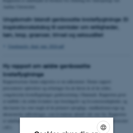
Rapporten er udarbejdet af forskere fra Afdeling for Antropologi ved
Aarhus Universitet.
Ungdomsliv blandt genbosatte kvoteflygtninge: Et
inspirationskatalog til samtaler om rettigheder,
køn, krop, grænser, trivsel og seksualitet
Ungdomsliv_final_juni_2024.pdf
Ny rapport om ældre genbosatte
kvoteflygtninge
Rapportseriens femte udgivelse er nu udkommet. Denne rapport
præsenterer oplevelser og erfaringer fra de første år af de ældre,
congolesiske kvoteflygtninges genbosætning i Danmark. Rapporten giver
et indblik i de ældre kvinders nye hverdagsliv og livsomstændigheder, og
den kaster lys over nogle af de primært sproglige, sundhedsmæssige og
økonomiske udfordringer, som kvinderne aktuelt står over for. Rapporten
er udarbejdet af forskere fra Afdeling for Antropologi, Aarhus Universitet
(AU).