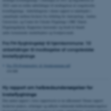
2022 samt en række anbefalinger til modtagelsen af congolesiske
kvoteflygtninge. Anbefalingerne i denne rapport er udarbejdet i
samarbejde mellem forskere fra Afdeling for Antropologi, Aarhus
Universitet, og Center for Udsatte Flygtninge i DRC Dansk
Flygtningehjælp. Rapporten henvender sig bredt til blandt
andre kommunale medarbejdere og frontpersonale.
Fra FN-flygtningelejr til hjemkommune: 10
anbefalinger til modtagelse af congolesiske
kvoteflygtninge
Fra_FN-flygtningelejr_til_hjemkommune.pdf
434 KB
Ny rapport om helbredsundersøgelser for
kvoteflygtninge
Den anden rapport i vores rapportserie er nu udkommet! Denne rapport
beskriver praksis, erfaringer og udbytte vedrørende helbredsundersøgelser