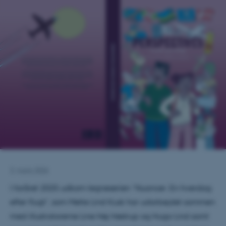
3. marts 2026
I foråret 2025 udkom tegneserien ”Nuancer. En hverdag
efter flugt”, som Mette Lind Kusk har udarbejdet sammen
med illustratorerne Line Høj Høstrup og Hugo Lind samt