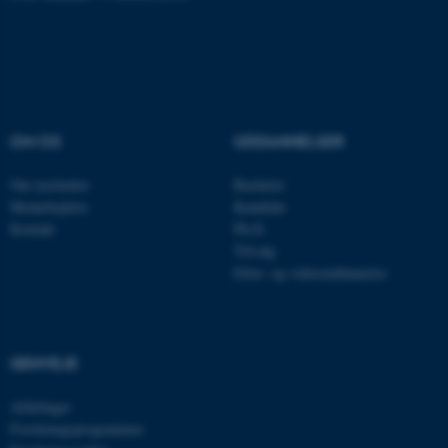
Navn
Udbyder / Domæne
be_typo_user
TYPO3 Association
.au.dk
OM OS
UDDANNELSER
Om instituttet
Bachelor
fe_typo_user
Typo3 Association
Medarbejdere
Kandidat
.au.dk
Kontakt
Ph.D.
Tilvalg
Efter- og videreuddannelse
GENVEJE
Afdelinger
Forskningsprogrammer