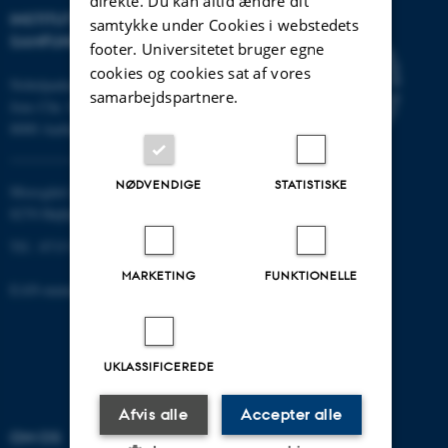
direkte. Du kan altid ændre dit
INSTITUT FOR KULTUR OG
samtykke under Cookies i webstedets
SAMFUND
footer. Universitetet bruger egne
cookies og cookies sat af vores
Nobelparken
samarbejdspartnere.
Jens Chr. Skous vej 7
8000 Aarhus C
NØDVENDIGE
STATISTISKE
Moesgård Allé 20
8270 Højbjerg
Tlf.: 8715 0000
MARKETING
FUNKTIONELLE
EAN-nummer: 5798000418301
UKLASSIFICEREDE
Afvis alle
Accepter alle
OM OS
UDDANNELSER