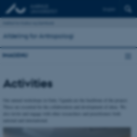
English
Institut for Kultur og Samfund
Afdeling for Antropologi
IMAGENU
Activities
Our annual workshops in Gulu, Uganda are the backbone of the project.
These are essential for the collaboration and development of ideas. We
also invite and engage with other researchers and practitioners both
national and international.