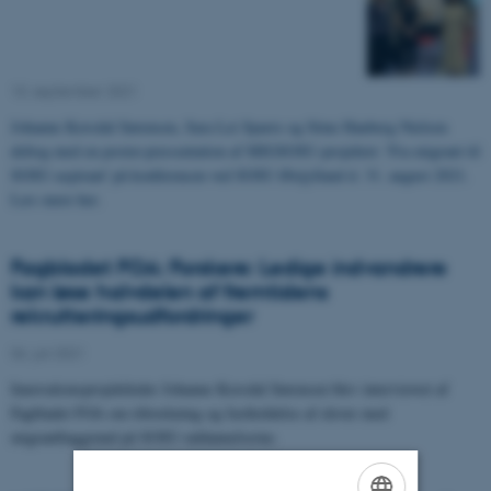
10. september 2021
-
Johanne Korsdal Sørensen, Sara Lei Sparre og Stine Hauberg Nielsen
deltog med en poster-præsentation af MIGSOSU-projektet: 'Fra migrant til
SOSU-aspirant' på konferencen ved SOSU Østjylland d. 31. august 2021.
Læs mere
her
.
Fagbladet FOA: Forskere: Ledige indvandrere
kan løse halvdelen af fremtidens
rekrutteringsudfordringer
06. juli 2021
-
Innovationsprojektleder Johanne Korsdal Sørensen blev interviewet af
Fagbladet FOA om tiltrækning og fastholdelse af elever med
migrantbaggrund på SOSU-uddannelserne.