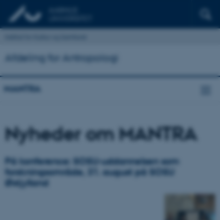
Institut for Kultur og Samfund
Afdeling for Antropologi
MANTRA
Nyheder om MANTRA
På konference: SOSU-uddannelsen som
forskningsområde, 31. august på SOSU
Østjylland