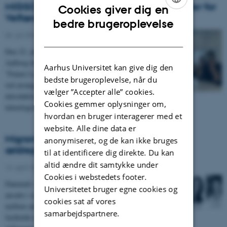
MIGSOSU på besøg i Future Lab hos Center for
Cookies giver dig en
Velfærdsteknologi i Aalborg
ENGLISH
bedre brugeroplevelse
06. juli 2021
-
DANISH
Den 22. juni 2021 var ”team MIGSOSU” på besøg i
Aalborg hos Center for Velfærdsteknologi i deres
Aarhus Universitet kan give dig den
”Future Lab”. Centerchef René M. Larsen var vært
bedste brugeroplevelse, når du
ved arrangementet, og vi fik en interessant
vælger ”Accepter alle” cookies.
introduktion til SOSU-uddannelsens mange
Cookies gemmer oplysninger om,
teknologiske…
hvordan en bruger interagerer med et
website. Alle dine data er
Migranter bliver del af løsningen på
anonymiseret, og de kan ikke bruges
ældreplejens personalemangel
til at identificere dig direkte. Du kan
altid ændre dit samtykke under
14. april 2021
-
Cookies i webstedets footer.
Danmark vil allerede om 5 år mangle 42.000 SOSU-
Universitetet bruger egne cookies og
ansatte i ældreplejen. Et nyt forskningssamarbejde
cookies sat af vores
mellem antropologer og it-udviklere skal tiltrække og
samarbejdspartnere.
fastholde migranter i SOSU-faget, fordi netop denne