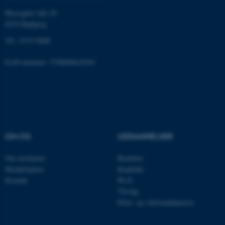
Nødvendige
Statistiske
Marketing
Moesgård Allé 20
Funktionelle
Uklassificerede
8270 Højbjerg
Tlf.: 8715 0000
EAN-nummer: 5798000418301
Nødvendige cookies hjælper
med at gøre hjemmesiden
brugbar ved at aktivere nogle
grundlæggende funktioner
som navigation mm.
Hjemmesiden kan ikke
fungerer uden disse cookies.
OM OS
UDDANNELSER
Om instituttet
Bachelor
Medarbejdere
Kandidat
Navn
Udbyder / Domæne
Kontakt
Ph.D.
Tilvalg
be_typo_user
TYPO3 Association
.au.dk
Efter- og videreuddannelse