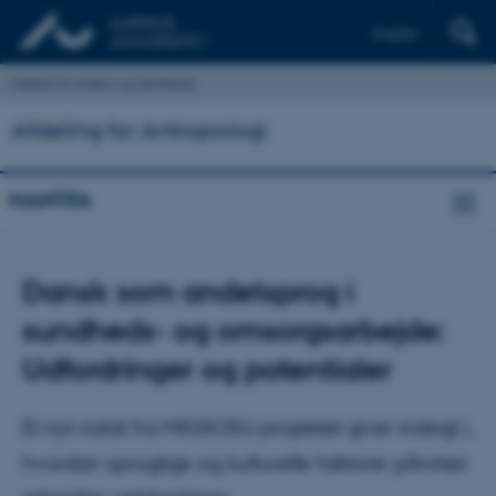
English
Institut for Kultur og Samfund
Afdeling for Antropologi
MANTRA
Dansk som andetsprog i
sundheds- og omsorgsarbejde:
Udfordringer og potentialer
Et nyt notat fra MIGSOSU-projektet giver indsigt i,
hvordan sproglige og kulturelle faktorer påvirker