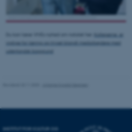
brugbar ved at aktivere nogle
grundlæggende funktioner
som navigation mm.
Hjemmesiden kan ikke
fungerer uden disse cookies.
Du kan læse VIVEs nyhed om notatet her:
Kollegerne er
vigtige for læring og trivsel blandt medarbejdere med
udenlandsk baggrund
Navn
Udbyder / Domæne
be_typo_user
TYPO3 Association
.au.dk
Revideret 20.11.2025
-
Johanne Korsdal Sørensen
fe_typo_user
Typo3 Association
.au.dk
INSTITUT FOR KULTUR OG