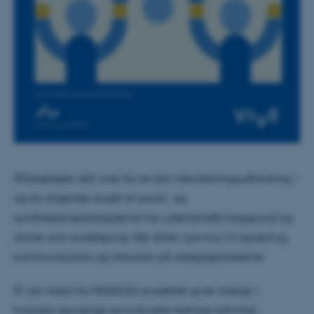
Ældreplejen står over for en stor rekrutteringsudfordring –
og en stigende andel af social- og
sundhedsmedarbejderne har udenlandsk baggrund og
dansk som andetsprog. Det stiller nye krav til oplæring,
kommunikation og inklusion på arbejdspladserne.
Et nyt notat fra MIGSOSU-projektet giver indsigt i,
hvordan sproglige og kulturelle faktorer påvirker