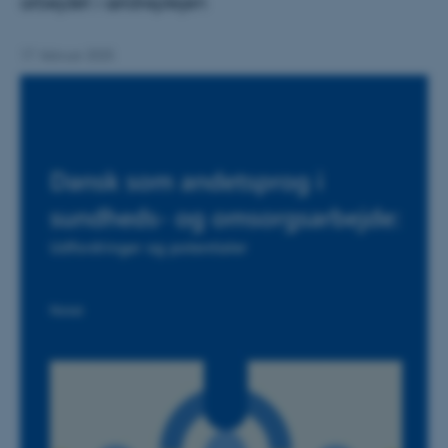
arbejdet i ældreplejen
17. februar 2025