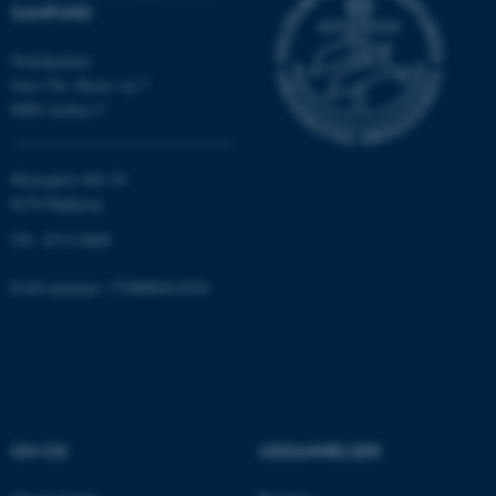
SAMFUND
Nobelparken
Jens Chr. Skous vej 7
8000 Aarhus C
Moesgård Allé 20
ASP.NET_SessionId
Microsoft Corporation
.au.dk
8270 Højbjerg
Tlf.: 8715 0000
EAN-nummer: 5798000418301
JSESSIONID
Oracle Corporation
.au.dk
ARRAffinity
Microsoft Corporation
.mitstudie.au.dk
OM OS
UDDANNELSER