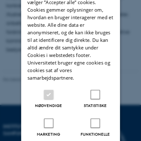
vælger ”Accepter alle” cookies.
konkret læringsunderstøttende it-redskab ved at
Cookies gemmer oplysninger om,
illustrere sammenhængen mellem udvalgte resultater,
hvordan en bruger interagerer med et
anbefalinger, app-funktioner og argumenter i
website. Alle dine data er
forskningsartikler. Oplægget fulgtes af mange positive
anonymiseret, og de kan ikke bruges
til at identificere dig direkte. Du kan
kommentarer og relevante spørgsmål fra VIVEs
altid ændre dit samtykke under
bestyrelse.
Cookies i webstedets footer.
Universitetet bruger egne cookies og
cookies sat af vores
samarbejdspartnere.
Revideret 20.11.2025
-
Johanne Korsdal Sørensen
NØDVENDIGE
STATISTISKE
INSTITUT FOR KULTUR OG
SAMFUND
MARKETING
FUNKTIONELLE