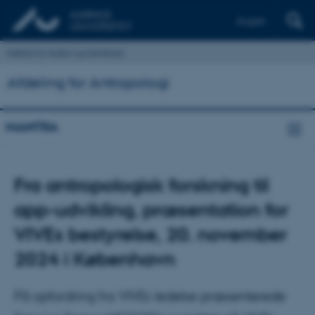
English
Institut for Kultur og Samfund
Afdeling for Antropologi
MANTRA
Fra antropologisk forskning til
app-udvikling, præsentation for
VIVEs bestyrelse, 20. november
2024 i København
På opfordring fra VIVEs ledelse præsenterede