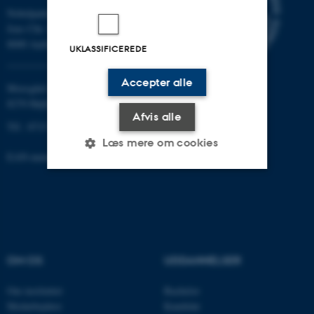
Nobelparken
Jens Chr. Skous vej 7
8000 Aarhus C
UKLASSIFICEREDE
Accepter alle
Moesgård Allé 20
8270 Højbjerg
Afvis alle
Tlf.: 8715 0000
Læs mere om cookies
EAN-nummer: 5798000418301
Nødvendige
Statistiske
Marketing
Funktionelle
Uklassificerede
OM OS
UDDANNELSER
Nødvendige cookies hjælper
Om instituttet
Bachelor
med at gøre hjemmesiden
Medarbejdere
Kandidat