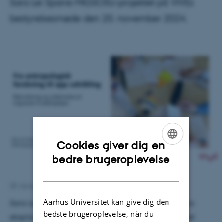
Sara Lei Sparre MIGSOSU-projektet på VIVEs
bestyrelsesmøde den 20. november 2024.
Cookies giver dig en
ENGLISH
bedre brugeroplevelse
DANISH
20. november 2024
af
Mia Korsbæk
Aarhus Universitet kan give dig den
Sara Lei Sparre viste, hvordan projektet spænder fra
bedste brugeroplevelse, når du
eksplorativ antropologisk forskning til udvikling af et