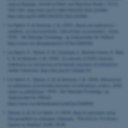
work in Denmark
.
Journal of Ethnic and Migration Studies
,
51
(13),
3243-3261.
https://doi.org/10.1080/1369183X.2024.2419966
,
https://doi.org/10.1080/1369183X.2024.2419966
Lei Sparre, S.
& Sørensen, J. K.
(2025).
Dansk som andetsprog i
sundheds- og omsorgsarbejde: Udfordringer og potentialer - Notat
.
VIVE - Det Nationale Forsknings- og Analysecenter for Velfærd.
https://www.vive.dk/media/pure/rv7472kv/26893062
Lei Sparre, S., Nielsen, S. H.
, Fredslund, J.
, Bertram-Larsen, P., Bæk,
L. K.
& Sørensen, J. K.
(2024).
Fra migrant til SOSU-Aspirant:
Uddannelse og rekruttering af herboende migranter til ældreplejen
.
Aarhus Universitet.
https://doi.org/10.7146/aul.535
Lei Sparre, S.
, Nielsen, S. H.
& Sørensen, J. K.
(2024).
Rekruttering
og uddannelse af herboende migranter til ældreplejen: praksis, SOSU
Appen og anbefalinger
. VIVE - Det Nationale Forsknings- og
Analysecenter for Velfærd.
https://www.vive.dk/media/pure/yze6k7px/25640940
Nielsen, S. H.
& Lei Sparre, S. (2024).
Rum til omsorgens sprog:
Flersprogethed og ældrepleje i Danmark
.
Tidsskrift for Forskning i
Sygdom og Samfund
,
22
(40), 69-90.