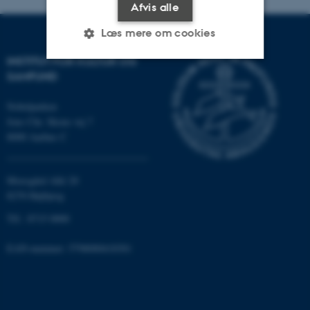
Afvis alle
Læs mere om cookies
INSTITUT FOR KULTUR OG
SAMFUND
Nødvendige
Statistiske
Marketing
Nobelparken
Funktionelle
Uklassificerede
Jens Chr. Skous vej 7
8000 Aarhus C
Nødvendige cookies hjælper
Moesgård Allé 20
med at gøre hjemmesiden
8270 Højbjerg
brugbar ved at aktivere nogle
Tlf.: 8715 0000
grundlæggende funktioner
som navigation mm.
EAN-nummer: 5798000418301
Hjemmesiden kan ikke
fungerer uden disse cookies.