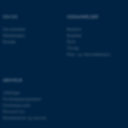
Navn
Udbyder / Domæne
be_typo_user
TYPO3 Association
OM OS
UDDANNELSER
.au.dk
Om instituttet
Bachelor
Medarbejdere
Kandidat
Kontakt
Ph.D.
fe_typo_user
Typo3 Association
Tilvalg
.au.dk
Efter- og videreuddannelse
GENVEJE
Afdelinger
Forskningsprogrammer
Forskningscentre
Presseservice
Eksaminatorer og censorer
ASP.NET_SessionId
Microsoft Corporation