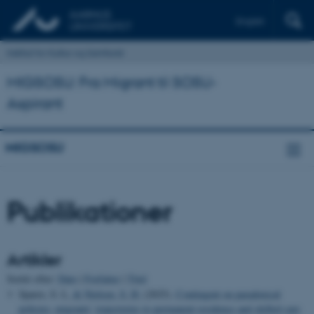
English
Institut for Kultur og Samfund
MIGSOSU: Fra Migrant til SOSU-
Aspirant
MIGSOSU
Publikationer
Artikler
Sortér efter:
Dato
|
Forfatter
|
Titel
Sparre, S. L.
& Nielsen, S. H.
(2025).
Contingent on paradoxical
policies: migrants’ trajectories to permanent residence and skilled care