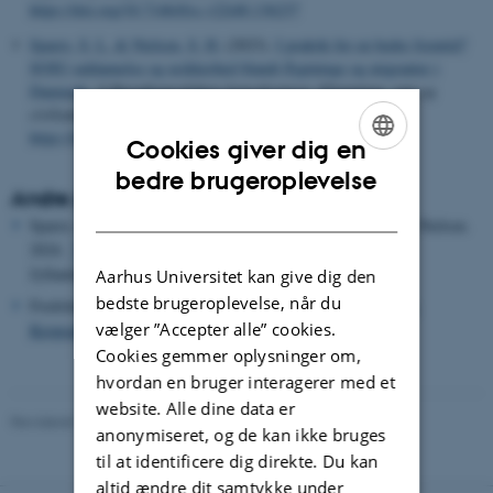
https://doi.org/10.7146/tfss.v22i40.136237
Sparre, S. L.
& Nielsen, S. H.
(2023).
I praktik for en bedre fremtid?
SOSU-uddannelse og usikkerhed blandt flygtninge og migranter i
Danmark
. I
Paradigmeskiftets konsekvenser: Flygtninge, stat og
civilsamfund
(s. 281-302). Aarhus Universitetsforlag.
https://doi.org/10.2307/jj.5590545.16
Cookies giver dig en
ENGLISH
bedre brugeroplevelse
Andre publikationer
DANISH
Sparre, L. Sara, Johanne Korsdal Sørensen og Stine Hauberg Nielsen.
2024.
"Vi har brug for Mahmoud. Men vil vi have ham?"
.
Jyllandsposten.
Aarhus Universitet kan give dig den
bedste brugeroplevelse, når du
Fredslund, Jakob. 2023.
"Test af ny funktion i SOSU App'en:
vælger ”Accepter alle” cookies.
Kropsatlas"
. Alexandra Instituttet.
Cookies gemmer oplysninger om,
hvordan en bruger interagerer med et
website. Alle dine data er
Revideret 16.04.2026
-
Johanne Korsdal Sørensen
anonymiseret, og de kan ikke bruges
til at identificere dig direkte. Du kan
altid ændre dit samtykke under