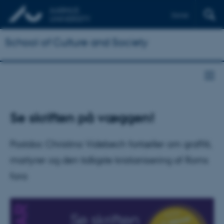
Dansk
School of Culture and Society
Se skriften på væggen!
Postdoc Christina Videbech fortæller om graffiti,
martyrer og den tidligste kristianisering af Roms
fora