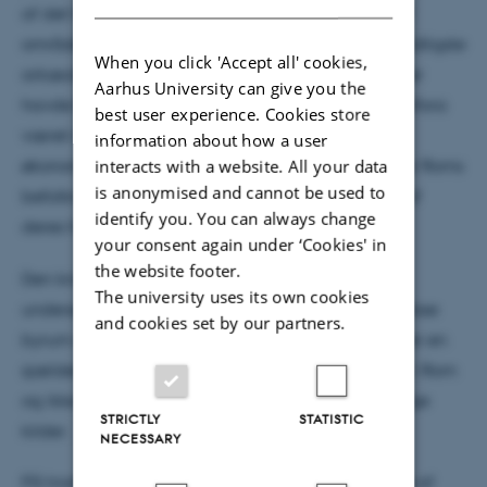
af det hedenske Rom. Graffitierne var resultatet af
områdets stigende kristianisering – potentielt det tidligste
When you click 'Accept all' cookies,
arkæologiske bevis på denne proces. I århundreder
Aarhus University can give you the
havde Forum Romanum og de nærliggende kejserfora
best user experience. Cookies store
været nogle af Roms vigtigste kulturelle, politiske,
information about how a user
interacts with a website. All your data
økonomiske og religiøse centre. Det var steder, hvor Roms
is anonymised and cannot be used to
befolkning – høj som lav – kom og gik som en del af
identify you. You can always change
deres hverdag.
your consent again under ‘Cookies' in
the website footer.
Den kristne graffiti giver en unik mulighed for at
The university uses its own cookies
undersøge, hvordan kristne brugte og opfattede disse
and cookies set by our partners.
byrum mellem det 4. og 8. årh. Ikke blot dette, de er en
sjælden kilde til de mange mennesker, der boede i Rom
og ikke var en del af den elite, vi kender fra skriftlige
STRICTLY
STATISTIC
kilder.
NECESSARY
På trods af dette findes der ingen grundig analyse af