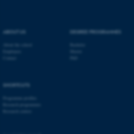
ABOUT US
DEGREE PROGRAMMES
About the school
Bachelor
Employees
Master
Contact
PhD
SHORTCUTS
Programme profiles
Research programmes
Research centres