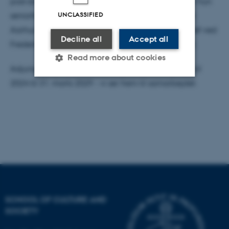
post.doc. siden adjunkt på SDU. Fra 2018 -2023 var hun
UNCLASSIFIED
seniorforsker ved Center for Grundtvigforskning på
Aarhus Universitet, og fra 2023 er hun forskningschef ved
Decline all
Accept all
Frederiksborg Nationalhistoriske Museum i Hillerød.
Read more about cookies
Adjungeringen af Lone Kølle Martinsen er fra 1. april
2024 til 31. marts 2029 - vi ser frem til samarbejdet.
Strictly necessary
Statistic
Targeting
Functionality
Unclassified
These cookies make it
possible to use basic website
SCHOOL OF CULTURE AND
functionality, e.g. navigation
SOCIETY
etc. The website does not
work without these cookies.