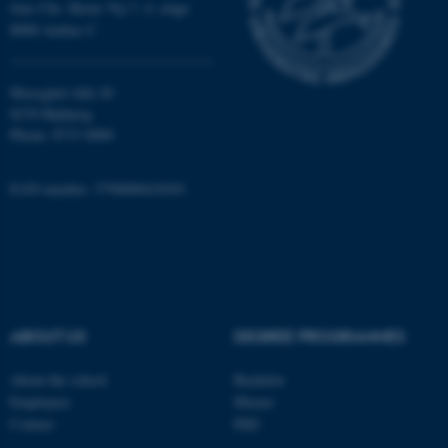
Jens Chr. Skous Vej 7, 4. etage
8000 Aarhus C
Name
Provider / Domain
Moesgård Allé 20
be_typo_user
TYPO3 Association
8270 Højbjerg
.au.dk
Phone: 8715 0000
EAN-number: 5798000418301
fe_typo_user
Typo3 Association
.au.dk
ABOUT US
DEGREE PROGRAMMES
About the school
Bachelor
Employees
Master
Contact
PhD