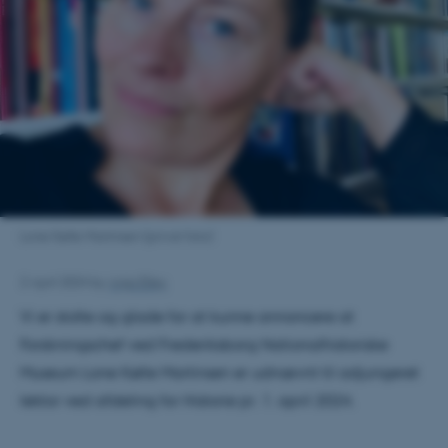
Lone Kølle Martinsen (privat foto)
2 April 2024
by
Anja Elley
Vi er stolte og glade for at kunne annoncere at
Forskningschef ved Frederiksborg Nationalhistoriske
Museum Lone Kølle Martinsen er udnævnt til adjungeret
lektor ved afdeling for Historie pr. 1. april 2024.