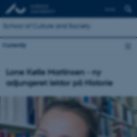
Dansk
School of Culture and Society
Currently
Lone Kølle Martinsen - ny
adjungeret lektor på Historie