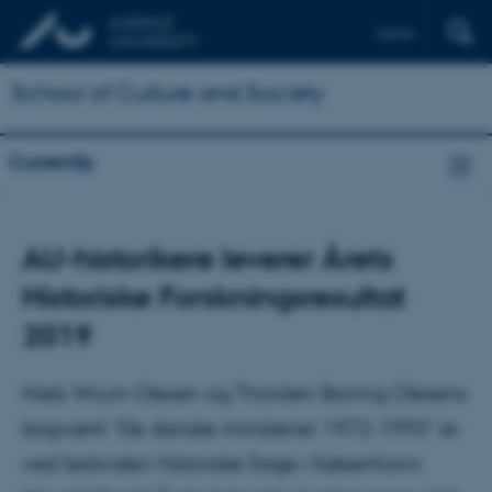
Dansk
School of Culture and Society
Currently
AU-historikere leverer Årets
Historiske Forskningsresultat
2019
Niels Wium Olesen og Thorsten Borring Olesens
bogværk ”De danske ministerier 1972-1993” er
ved festivalen Historiske Dage i København