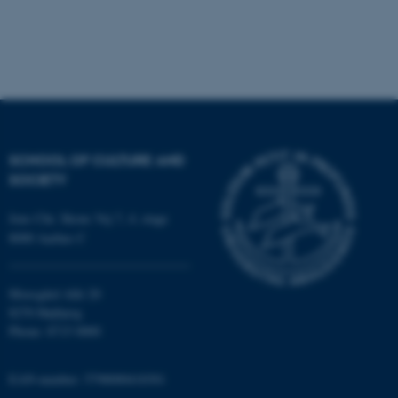
These cookies make it
possible to use basic website
functionality, e.g. navigation
etc. The website does not
work without these cookies.
SCHOOL OF CULTURE AND
Name
Provider / Domain
SOCIETY
be_typo_user
TYPO3 Association
.au.dk
Jens Chr. Skous Vej 7, 4. etage
8000 Aarhus C
Moesgård Allé 20
8270 Højbjerg
Phone: 8715 0000
fe_typo_user
EAN-number: 5798000418301
Typo3 Association
.au.dk