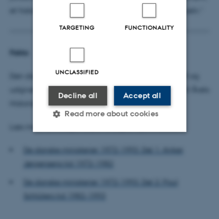
et historisk referenceværktøj og et monument i sig selv.”
TARGETING
FUNCTIONALITY
Fakta
UNCLASSIFIED
Den danske historiske Forening, som er stiftet i 1839 og
udgiver Historisk Tidsskrift, uddeler hvert år prisen til Årets
Decline all
Accept all
Historiske Forskningsresultat.
Read more about cookies
Læs mere om bøgerne på forlagets hjemmeside:
De danske ministerier 1972-1993. Del 1: Anker
Strictly necessary
Statistic
Jørgensens tid 1972-1982
Targeting
Functionality
De danske ministerier 1972-1993. Del 2: Poul
Unclassified
Schlüters tid 1982-1993