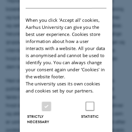
“Mammutværket, som er udgivet af Gads Forlag, er
DANISH
baseret på en omfattende indsamling, grundig læsning
og kyndig vurdering af statsministrenes, regeringernes
When you click 'Accept all' cookies,
og centraladministrationens skriftlige efterladenskaber,
Aarhus University can give you the
herunder folketingsgruppernes ellers ikke tilgængelige
best user experience. Cookies store
information about how a user
gruppemødeprotokoller, kombineret med erindringer og
interacts with a website. All your data
interviews med nogle af tidens væsentligste aktører,
is anonymised and cannot be used to
hvad enten de selv tog del i regeringerne eller fulgte
identify you. You can always change
dem tæt og indgående fra sidelinjen.
your consent again under ‘Cookies' in
the website footer.
Med analytisk stringens følger forfatterne periodens
The university uses its own cookies
politiske drøftelser og skaber på den baggrund det
and cookies set by our partners.
første veldokumenterede, faghistoriske overblik over
hvad der karakteriserede regeringernes ideer, initiativer
og aktiviteter. Resultatet er et uhyre vellykket værk, som
STRICTLY
STATISTIC
er uomgængeligt, hvis man ønsker et indblik i tiden efter
NECESSARY
jordskredsvalget set fra Christiansborg. Et standardværk,