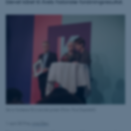
blevet kåret til Årets historiske forskningsresultat.
De to forskere få overrakt prisen (Foto: Poul Duedahl).
1 April 2019
by
Anja Elley