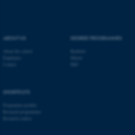
ABOUT US
DEGREE PROGRAMMES
About the school
Bachelor
Employees
Master
Contact
PhD
SHORTCUTS
Programme profiles
Research programmes
Research centres