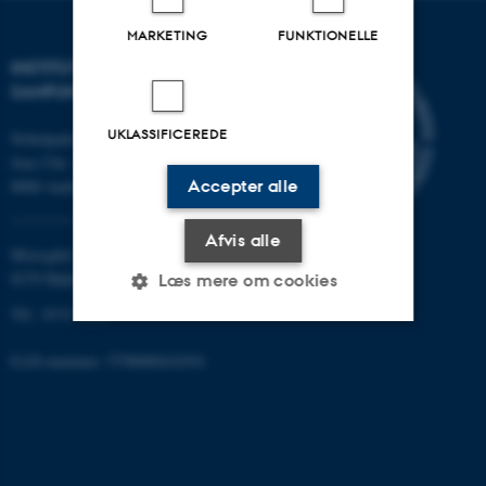
MARKETING
FUNKTIONELLE
INSTITUT FOR KULTUR OG
SAMFUND
UKLASSIFICEREDE
Nobelparken
Jens Chr. Skous vej 7
8000 Aarhus C
Accepter alle
Afvis alle
Moesgård Allé 20
8270 Højbjerg
Læs mere om cookies
Tlf.: 8715 0000
EAN-nummer: 5798000418301
Nødvendige
Statistiske
Marketing
Funktionelle
Uklassificerede