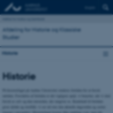
English
Institut for Kultur og Samfund
Afdeling for Historie og Klassiske
Studier
Historie
Historie
På historiefaget på Aarhus Universitet studeres fortiden for at forstå
nutiden. Forståelse af fortiden er det vigtigste spejl, vi benytter, når vi skal
forstå os selv og den omverden, der omgiver os. Kendskab til fortiden
giver dybde og overblik: vi ser ud over den aktuelle dagsorden og sætter
tingene i perspektiv. Historiefaget leverer ikke endelige svar; men det