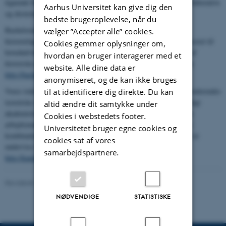
lignende begivenheder, det organiserer. Vi er vært for et antal kollaborative
Aarhus Universitet kan give dig den
og eksternt finansierede forskningsprojekter: se
her
.
bedste brugeroplevelse, når du
Bacheloruddannelsen i historie tilbyder en bred introduktion til
vælger ”Accepter alle” cookies.
historiefaget, dets teori og metodologi. Studerende bliver introduceret til
Cookies gemmer oplysninger om,
hovedudviklinger i og fortolkninger af fortiden samt til analysen af
hvordan en bruger interagerer med et
historiske kilder gennem analoge og digitale metoder. Se mere på
website. Alle dine data er
http://bachelor.au.dk/historie/
anonymiseret, og de kan ikke bruges
Vores toårige kandidatuddannelse sigter mod at konsolidere de studerendes
til at identificere dig direkte. Du kan
teoretiske og metodologiske kompetencer og stimulere selvstændigt
altid ændre dit samtykke under
akademisk arbejde for på den måde at klargøre dem til varierende
Cookies i webstedets footer.
arbejdsmarkeder i Danmark og udlandet. Historie udbydes også i
Universitetet bruger egne cookies og
kombination med et tilvalgsfag, der kvalificerer de studerende til at
cookies sat af vores
undervise i den danske gymnasieskole. Se mere på
samarbejdspartnere.
http://kandidat.au.dk/historie/
Revideret 13.11.2025
NØDVENDIGE
STATISTISKE