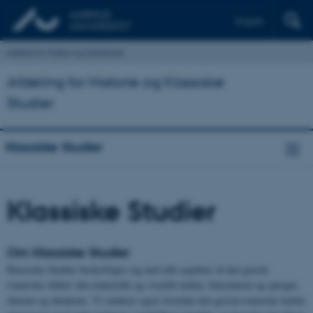
English
Institut for Kultur og Samfund
Afdeling for Historie og Klassiske
Studier
Klassiske Studier
Klassiske Studier
Om Klassiske Studier
Klassiske Studier beskæftiger sig med alle aspekter af den græsk-
romerske oldtid: den materielle og visuelle kultur, litteraturen og sproget,
ideerne og idealerne. Vi studerer også, hvordan den græsk-romerske kultur