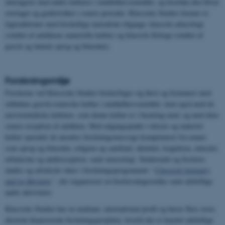
interagerer med andre kulturer i middelhavsområdet, og hvordan den bliver
overtaget og genfortolket i senere perioder. Klassiske Studier forener to
fagtraditioner med forskellige metodiske tilgange: klassisk arkæologi
(studiet af antikkens materielle kultur) og klassisk filologi (studiet af
græsk og latinsk sprog og litteratur).
Forskningsmiljø
Forskerne ved Klassiske Studier beskæftiger sig først og fremmest med
oldtidens græsk-romerske kultur i middelhavsområdet, men også med de
nærorientaliske kulturer, som denne kultur er i berøring med, og med dens
senere reception af antikken. Med udgangspunkt i tekster og materiel
kultur spænder de ansattes forskningsmæssige kompetencer fra emner
som sprog og litteratur, religion og samfund, identitet, kognition, etnicitet,
urbanisme og antikreception, samt museologi. Studerende og forskere
mødes og udveksler ideer i forskningsprogrammet
“
Classical Antiquity
and its Heritage
”
, der organiserer en forelæsningsrække samt adskillige
andre aktiviteter.
Klassiske Studier har en markant, international profil og huser flere store,
eksternt finansierede forskningsprojekter, hvortil der er knyttet adskillige