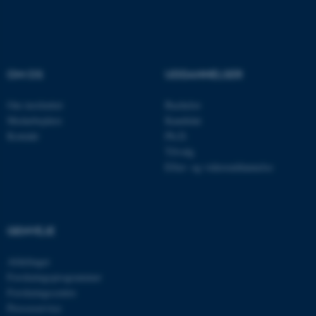
Navn
Udbyder / Domæne
be_typo_user
TYPO3 Association
.au.dk
OM OS
UDDANNELSER
Om instituttet
Bachelor
Medarbejdere
Kandidat
fe_typo_user
Typo3 Association
Kontakt
Ph.D.
.au.dk
Tilvalg
Efter- og videreuddannelse
GENVEJE
Afdelinger
Forskningsprogrammer
Forskningscentre
Presseservice