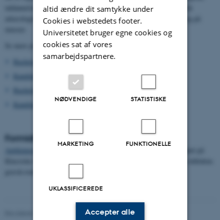
uddannelser er især orienteret mod undervisning, mens de klassisk
altid ændre dit samtykke under
arkæologiske kandidater typisk finder beskæftigelse i forskning og på
Cookies i webstedets footer.
museer.
Universitetet bruger egne cookies og
cookies sat af vores
Se mere på:
samarbejdspartnere.
Bachelor i Klassisk filologi
Kandidat i Klassisk filologi
Bachelor i Klassisk arkæologi
NØDVENDIGE
STATISTISKE
Kandidat i Klassisk arkæologi
Formidling
MARKETING
FUNKTIONELLE
Antikmuseet
er en vigtig del af forsknings- og undervisningsmiljøet på
Klassiske Studier og er også et offentligt museum, der formidler oldtidens
græsk-romerske kunst og kultur.
UKLASSIFICEREDE
Accepter alle
Revideret 21.04.2026