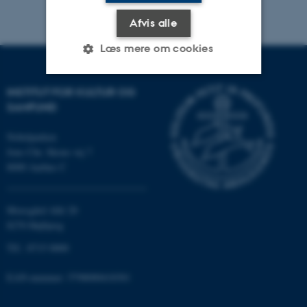
Afvis alle
Læs mere om cookies
INSTITUT FOR KULTUR OG
Nødvendige
Statistiske
Marketing
SAMFUND
Funktionelle
Uklassificerede
Nobelparken
Jens Chr. Skous vej 7
8000 Aarhus C
Nødvendige cookies hjælper
med at gøre hjemmesiden
Moesgård Allé 20
brugbar ved at aktivere nogle
8270 Højbjerg
grundlæggende funktioner
Tlf.: 8715 0000
som navigation mm.
Hjemmesiden kan ikke
EAN-nummer: 5798000418301
fungerer uden disse cookies.