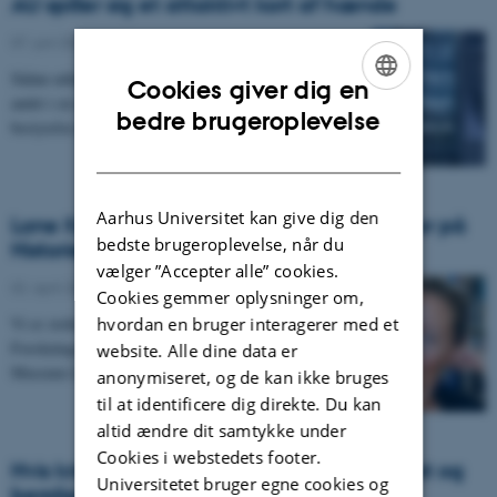
AU spiller sig et attaktivt kort af hænde
07. juni 2024
-
Sådan udtaler medarbejderne på Historie sig blandt
Cookies giver dig en
andet i en skrivelse til institutleder, dekan, rektor og
ENGLISH
bedre brugeroplevelse
bestyrelse på baggrund af overdragelsen af…
DANISH
Aarhus Universitet kan give dig den
Lone Kølle Martinsen - ny adjungeret lektor på
bedste brugeroplevelse, når du
Historie
vælger ”Accepter alle” cookies.
02. april 2024
-
Cookies gemmer oplysninger om,
hvordan en bruger interagerer med et
Vi er stolte og glade for at kunne annoncere at
Forskningschef ved Frederiksborg Nationalhistoriske
website. Alle dine data er
Museum Lone Kølle Martinsen er udnævnt til…
anonymiseret, og de kan ikke bruges
til at identificere dig direkte. Du kan
altid ændre dit samtykke under
Cookies i webstedets footer.
Hvis krigen kommer: Dansen mellem angst og
Universitetet bruger egne cookies og
beroligelse