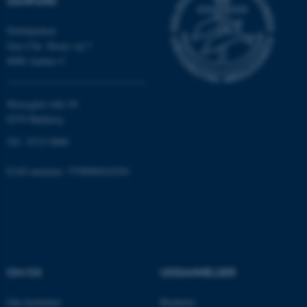
SAMFUND
TYPO3 Association
.au.dk
Nobelparken
Jens Chr. Skous vej 7
8000 Aarhus C
fe_typo_user
Typo3 Association
.au.dk
Moesgård Allé 20
8270 Højbjerg
Tlf.: 8715 0000
EAN-nummer: 5798000418301
ASP.NET_SessionId
Microsoft Corporation
.au.dk
OM OS
UDDANNELSER
Om instituttet
Bachelor