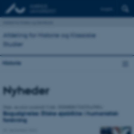
English
Institut for Kultur og Samfund
Afdeling for Historie og Klassiske
Studier
Historie
Nyheder
Oops, an error occurred! Code: 202608081724235ca7081c
Bogudgivelse: Etiske øjeblikke i humanistisk
forskning
03. december 2024
-