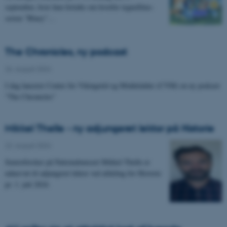
september, hvor hun fortalte om hvorfor tegnefilms-
serien ”Bluey”…
The Chronicles, ny podcast
26. august 2024
-
I dag lancerer Center for Vikingetid og Middelalder (CVM) en ny podcast
"The Chronicles"
Mikkel Thelle - ny adjungeret lektor på Historie
22. august 2024
-
Seniorforsker på Nationalmuseet Mikkel Thelle er
udnævnt til adjungeret lektor ved afdeling for Historie
pr. 1. juli 2024.