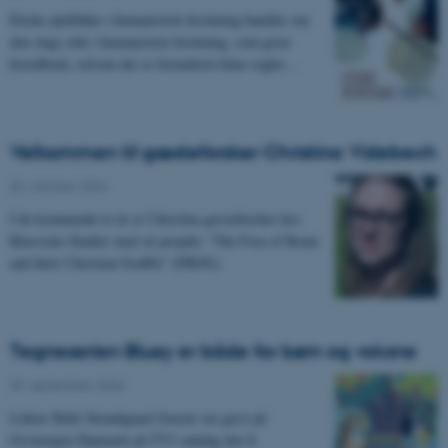
Etiske øjeblikke i humanistisk forskning handler om
den slags etik i humanistisk forskning, som giver
hovedbrud, selvom der er formuleret klare regler…
Velkommen til gæsteforsker Christina Videbech
03. oktober 2024
-
I de kommende to år er Christina gæsteforsker hos
Klassiske Studier med sit projekt: “The Fora of Rome
and their Christian Graffiti” (FROG).
Tegneserien Bluey er både for børn og voksne
09. september 2024
-
Lektor Helle Strandgaard Jensen var gæst på
Go'morgen Danmark på TV2 søndag den 8.