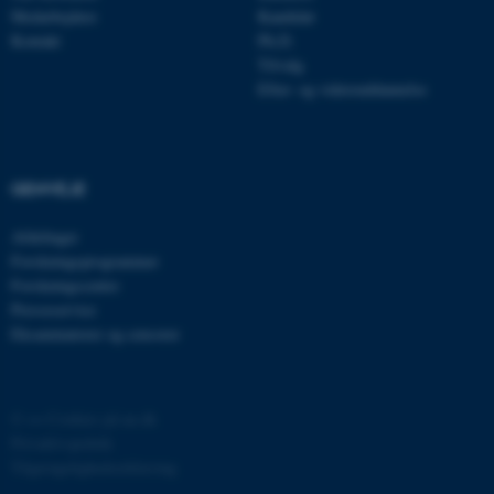
Medarbejdere
Kandidat
Kontakt
Ph.D.
JSESSIONID
Oracle Corporation
Tilvalg
.au.dk
Efter- og videreuddannelse
ARRAffinity
Microsoft Corporation
.mitstudie.au.dk
GENVEJE
Afdelinger
Forskningsprogrammer
esctx
Forskningscentre
Microsoft Corporation
.login.microsoftonline.com
Presseservice
Eksaminatorer og censorer
fpc
Microsoft Corporation
login.microsoftonline.com
__cf_bm
Cloudflare Inc.
©
—
Cookies på au.dk
.pure.au.dk
Privatlivspolitik
Tilgængelighedserklæring