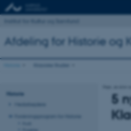
Institut for Kultur og Samfund
Afdeling for Historie og 
Historie
Klassiske Studier
Oops, an error 
Historie
5 n
Medarbejdere
Kla
Forskningsprogram for Historie
Profil
Projekter