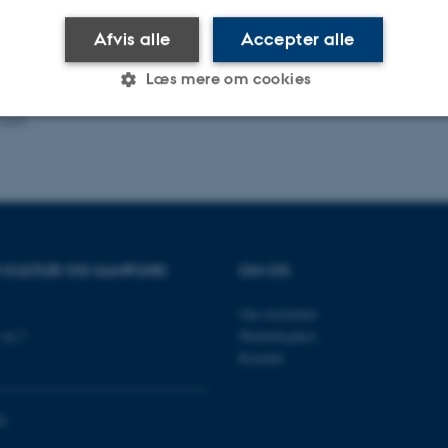
Afvis alle
Accepter alle
Læs mere om cookies
.2025
Statistiske
Marketing
Funktionelle
es hjælper med at gøre hjemmesiden brugbar ved at aktiv
nktioner som navigation mm. Hjemmesiden kan ikke funge
R KULTUR OG SAMFUND
OM OS
Om instituttet
vej 7
Medarbejdere
Kontakt
Udbyder / Domæne
Udløb
Beskrivelse
30
Denne cookie sættes af
TYPO3 Association
minutter
TYPO3, og bruges til at 
.au.dk
0
session, når en backend-
TYPO3 eller Frontend.