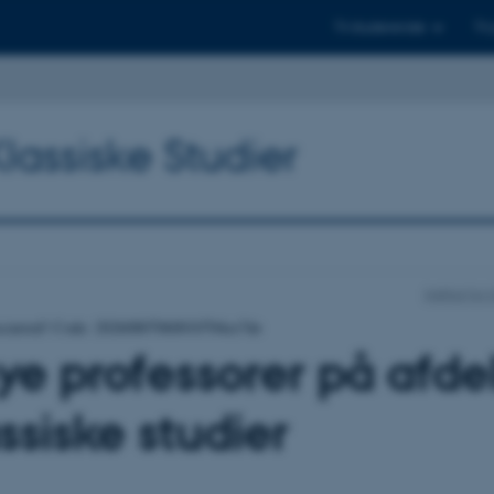
Til studerende
Til
Klassiske Studier
Institut fo
occurred! Code: 20260807060010704ce7de
ye professorer på afdel
ssiske studier