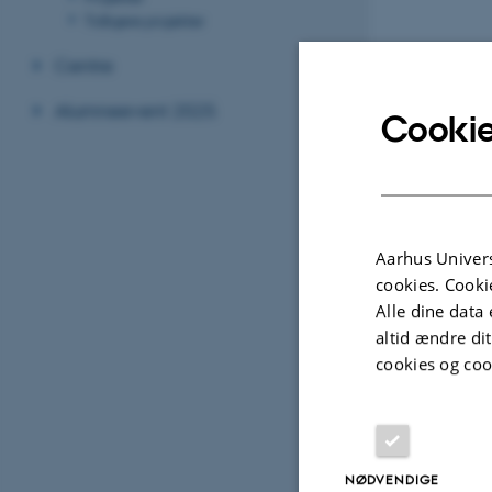
Tidligere projekter
Centre
Alumneevent 2025
Cookie
Aarhus Univers
cookies. Cooki
Alle dine data 
altid ændre di
cookies og coo
NØDVENDIGE