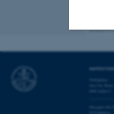
Revideret 13.11
Nødvendige
Nødvendige cooki
grundlæggende fu
INSTITUT FO
cookies.
Nobelparken
Jens Chr. Skous 
8000 Aarhus C
Navn
be_typo_user
Moesgård Allé 2
8270 Højbjerg