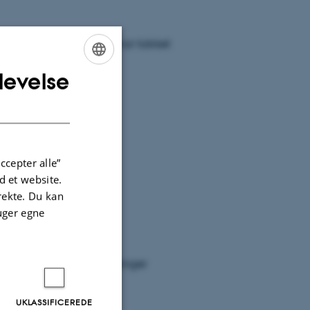
lgende medarbejdere har takket
levelse
ENGLISH
DANISH
 1. November 2023
 januar 2024
ccepter alle”
ssor d.1. januar 2024
 et website.
. januar 2024
irekte. Du kan
uger egne
januar 2024
 tiltrædelsesforelæsninger
UKLASSIFICEREDE