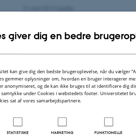
22. august 2023
af
Anja Elley
Det er med stor glæde at vi kan meddele at fø
ja til et professorat ved Historie:
s giver dig en bedre brugerop
Wulf Kansteiner tiltræder som professor d.
Nina Koefoed tiltræder som professor d. 1.
itet kan give dig den bedste brugeroplevelse, når du vælger ”A
Karen Gram-Skjoldager tiltræder som profe
es gemmer oplysninger om, hvordan en bruger interagerer med
Bertel Nygaard tiltræder som professor d.1
er anonymiseret, og de kan ikke bruges til at identificere dig d
t samtykke under Cookies i webstedets footer. Universitetet br
Niels Brimnes tiltræder som professor d.1. 
kies sat af vores samarbejdspartnere.
Uddybbende præsentationer og information om
følger.
STATISTISKE
MARKETING
FUNKTIONELLE