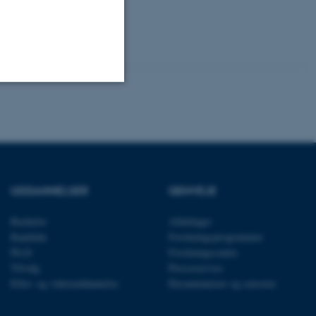
Uklassificerede
ere nogle
rer uden disse
UDDANNELSER
GENVEJE
Bachelor
Afdelinger
Kandidat
Forskningsprogrammer
Ph.D.
Forskningscentre
Tilvalg
Presseservice
Efter- og videreuddannelse
Eksaminatorer og censorer
 vores CMS-udbyder,
identificere en backend-
bruger er logget ind i