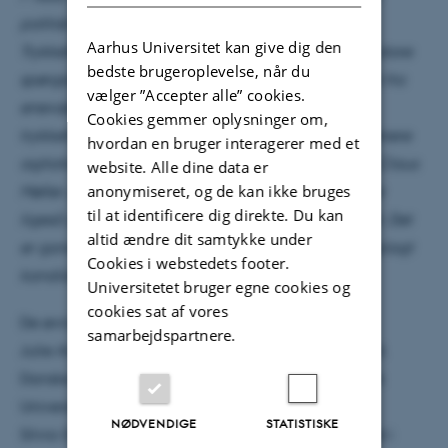
politisk offentlighed kunne udfoldes.
Aarhus Universitet kan give dig den
Trykkefrihedsselskabet blev bannerfører for tidens store
bedste brugeroplevelse, når du
spørgsmål, om samfundets indretning på grænsen fra
vælger ”Accepter alle” cookies.
enevælde til folkestyre. Først for at sikre, at
Cookies gemmer oplysninger om,
trykkefriheden blev brugt rigtigt, begrænset, og senere
hvordan en bruger interagerer med et
agitation for udvidet trykkefrihed. Spørgsmål som Claus
website. Alle dine data er
anonymiseret, og de kan ikke bruges
Møller Jørgensen i den grad har greb om. Bogen er
til at identificere dig direkte. Du kan
ligeså godt skrevet, som den er dygtigt struktureret. Det
altid ændre dit samtykke under
er ganske enkelt godt håndværk og dermed en oplagt
Cookies i webstedets footer.
kandidat som årets historiske bogudgivelse".
Universitetet bruger egne cookies og
cookies sat af vores
De øvrige nominerede bøger er:
samarbejdspartnere.
Julie Andersen-Mølgaard: Turen gik til Vesttyskland.
Danske turister i Vesttyskland 1949-1970. Syddansk
Universitetsforlag
NØDVENDIGE
STATISTISKE
Silvia Goldbaum Tarabini: Danske jøders liv og død i