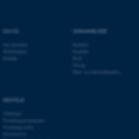
OM OS
UDDANNELSER
Om instituttet
Bachelor
Medarbejdere
Kandidat
Kontakt
Ph.D.
Tilvalg
Efter- og videreuddannelse
ASP.NET_SessionId
Microsoft Corporation
.au.dk
GENVEJE
JSESSIONID
Oracle Corporation
.au.dk
Afdelinger
Forskningsprogrammer
Forskningscentre
Presseservice
ARRAffinity
Microsoft Corporation