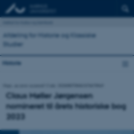
Institut for Kultur og Samfund
Afdeling for Historie og Klassiske
Studier
Historie
Oops, an error occurred! Code: 20260807084634766789e9
Claus Møller Jørgensen
nomineret til årets historiske bog
2023