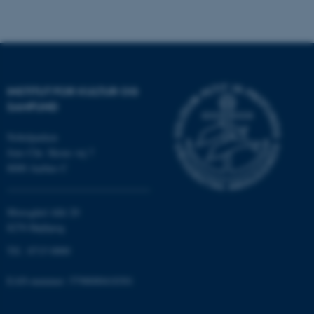
Nødvendige cookies hjælper
med at gøre hjemmesiden
brugbar ved at aktivere nogle
grundlæggende funktioner
INSTITUT FOR KULTUR OG
som navigation mm.
SAMFUND
Hjemmesiden kan ikke
fungerer uden disse cookies.
Nobelparken
Jens Chr. Skous vej 7
8000 Aarhus C
Navn
Udbyder / Domæne
be_typo_user
TYPO3 Association
Moesgård Allé 20
.au.dk
8270 Højbjerg
Tlf.: 8715 0000
fe_typo_user
EAN-nummer: 5798000418301
Typo3 Association
.au.dk