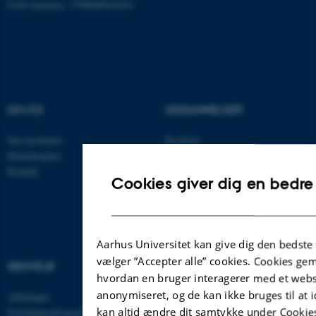
EAN-nummer: 5798000418301
OM OS
UDDANNELSER
Om instituttet
Bachelor
Medarbejdere
Kandidat
Kontakt
Ph.D.
Cookies giver dig en bedre
Tilvalg
Efter- og videreuddannelse
Aarhus Universitet kan give dig den bedste
vælger ”Accepter alle” cookies. Cookies g
GENVEJE
hvordan en bruger interagerer med et websi
anonymiseret, og de kan ikke bruges til at i
Afdelinger
kan altid ændre dit samtykke under Cookies
Forskningsprogrammer