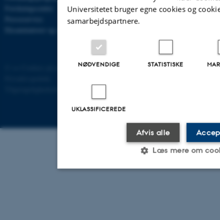
Forskningscentre
Universitetet bruger egne cookies og cookie
Presseservice
samarbejdspartnere.
Eksaminatorer og censorer
NØDVENDIGE
STATISTISKE
MAR
©
—
Cookies på au.dk
Privatlivspolitik
Tilgængelighedserklæring
UKLASSIFICEREDE
67654 / i29
Afvis alle
Accept
Læs mere om coo
Nødvendige
Statistiske
Marketing
F