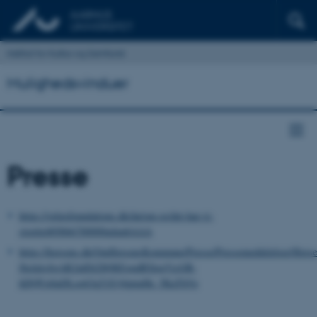
Institut for Kultur og Samfund
Mulighedsvinduer
Presse
https://veluxfoundations.dk/da/om-os/det-har-vi-
stoettet#/0066700000mlunbAAA
https://horsens.dk/OmHorsensKommune/Presse/Pressemeddelelser/Hors
fbclid=IwAR2nlDi2MjREgudBXng51cGB-
hDQFs6luDLoo63q51S1j6ptmHe_5KaThVo