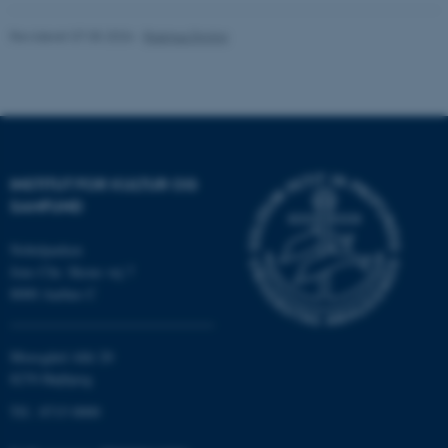
Revideret 07.05.2026
-
Rasmus Dyring
INSTITUT FOR KULTUR OG
SAMFUND
Nobelparken
Jens Chr. Skous vej 7
8000 Aarhus C
Moesgård Allé 20
8270 Højbjerg
Tlf.: 8715 0000