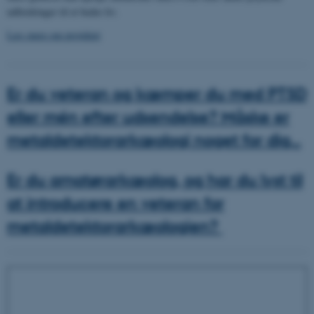
udfordringer til et bedre liv.
Læs mere om projektet
Er du veteran og kæmper du med PTSD
eller mén efter udsendelse? Måske er
metaldetektorarkæologi noget for dig...
Er du amatørarkæolog, og har du lyst til
at introducere en veteran for
metaldetektorarkæologien?