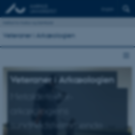
English
Institut for Kultur og Samfund
Veteraner i Arkæologien
Veteraner i Arkæologien
Metaldetektor-
arkæologiens
sundhedsfremmende