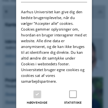
Aarhus Universitet kan give dig den
bedste brugeroplevelse, når du
vælger ”Accepter alle” cookies.
Kontakt
Cookies gemmer oplysninger om,
hvordan en bruger interagerer med et
website. Alle dine data er
Idémand og projektejer
anonymiseret, og de kan ikke bruges
Andres Dobat
til at identificere dig direkte. Du kan
Andres' rolle i projektet
altid ændre dit samtykke under
Andres' forskningsprofil
Cookies i webstedets footer.
Universitetet bruger egne cookies og
cookies sat af vores
Projektleder og antropolog
samarbejdspartnere.
Thomas Gemmerli Mikkelsen
Thomas' rolle i projektet
Thomas' forskningsprofil
NØDVENDIGE
STATISTISKE