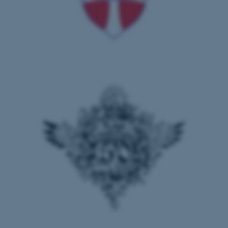
Nødvendige cookies hjælper
med at gøre hjemmesiden
brugbar ved at aktivere nogle
grundlæggende funktioner
som navigation mm.
Hjemmesiden kan ikke
fungerer uden disse cookies.
Navn
Udbyder / Domæne
be_typo_user
TYPO3 Association
.au.dk
fe_typo_user
Typo3 Association
.au.dk