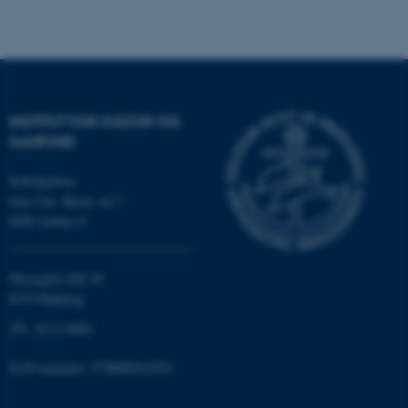
INSTITUT FOR KULTUR OG
SAMFUND
Nobelparken
Jens Chr. Skous vej 7
ASP.NET_SessionId
Microsoft Corporation
8000 Aarhus C
.au.dk
Moesgård Allé 20
8270 Højbjerg
JSESSIONID
Oracle Corporation
Tlf.: 8715 0000
.au.dk
EAN-nummer: 5798000418301
ARRAffinity
Microsoft Corporation