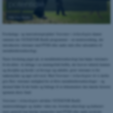
potentiale
Foto: Kim Roslev
Forsknings- og innovationsprojektet
Veteraner i Arkæologien
danner
rammen om
VETEKTOR Buddy
programmet – en mentorordning, der
introducerer veteraner med PTSD eller andre mén efter udsendelse til
metaldetektorarkæologi.
Nyere forskning peger på, at metaldetektorarkæologi kan højne veteraners
livskvalitet: At deltage i en meningsfuld hobby, der kræver teknisk kunnen
og disciplin og består i at bevæge sig udenfor, giver veteraner ro for
tankemylder og øget selvværd. Med
Veteraner i Arkæologien
vil vi derfor
give flere veteraner mulighed for at blive metaldetektorarkæologer – og
dermed både få det bedre og bidrage til at dokumentere den danske historie
igennem deres fund.
Veteraner i Arkæologien
udvikler
VETEKTOR Buddy
mentorordningen
og skaber viden om, hvordan arkæologi og kulturarv
mere generelt kan hjælpe mennesker med PTSD eller andre psykiske