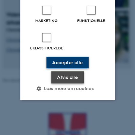
Videnskabelig assistent og
MARKETING
FUNKTIONELLE
arkæolog
Christina Seehusen
Christinas rolle i projektet
UKLASSIFICEREDE
Christinas forsknings profil
Accepter alle
Afvis alle
Revideret 21.04.2026
Læs mere om cookies
Nødvendige
Statistiske
Marketing
Funktionelle
Uklassificerede