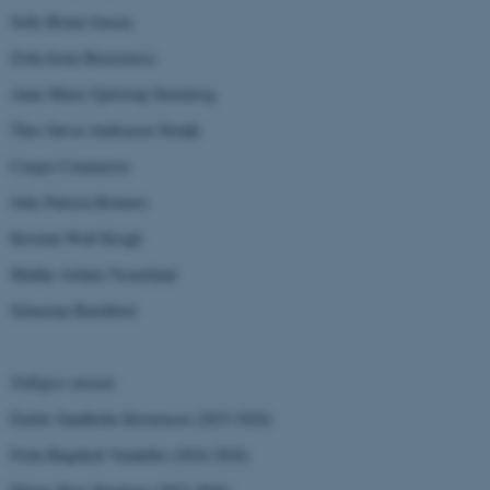
Sofie Bruun Jensen
Zofia Irena Berezowicz
Anne-Marie Gjelstrup Stenskrog
Theo Søvsø Andreasen Struijk
Casper Commerou
Julie Patricia Reimers
Kristian Wolf Krogh
Malthe Asbørn Vesterlund
Sebastian Batchford
Tidligere ansatte
Emilie Sandholm Kristensen (2023-2026)
Frida Bøgeholt Vendelbo (2024-2026)