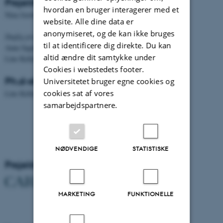
Projektleder
hvordan en bruger interagerer med et
Nina Javette Koefoed
website. Alle dine data er
anonymiseret, og de kan ikke bruges
Daglig projektledelse:
til at identificere dig direkte. Du kan
Anne Ingeborg Frank Sørensen (2025 - 2026)
altid ændre dit samtykke under
Line Keller Nørbøge Ottosen (2023-2025)
Cookies i webstedets footer.
Ph.d-stipendiat
Universitetet bruger egne cookies og
cookies sat af vores
Line Keller Nørbøge Ottosen (2026 - 2029)
samarbejdspartnere.
NØDVENDIGE
STATISTISKE
Projektet er finansieret af
MARKETING
FUNKTIONELLE