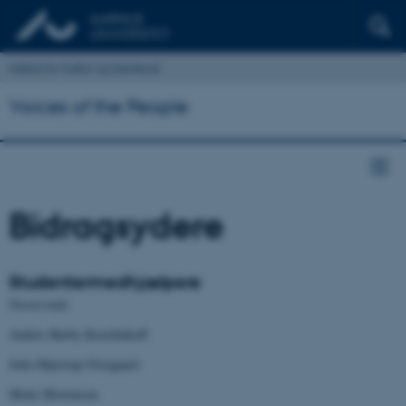
Institut for Kultur og Samfund
Voices of the People
Bidragsydere
Studentermedhjælpere
Nuværende
Anders Rørby Krasilnikoff
Julie Højstrup Overgaard
Mette Mortensen