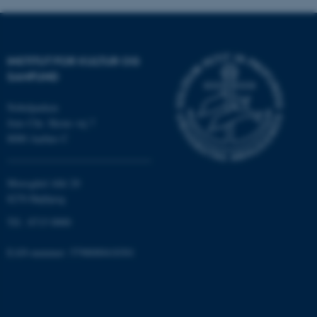
Nødvendige cookies hjælper
med at gøre hjemmesiden
brugbar ved at aktivere nogle
INSTITUT FOR KULTUR OG
grundlæggende funktioner
SAMFUND
som navigation mm.
Hjemmesiden kan ikke
Nobelparken
fungerer uden disse cookies.
Jens Chr. Skous vej 7
8000 Aarhus C
Navn
Udbyder / Domæne
Moesgård Allé 20
be_typo_user
TYPO3 Association
8270 Højbjerg
.au.dk
Tlf.: 8715 0000
EAN-nummer: 5798000418301
fe_typo_user
Typo3 Association
.au.dk