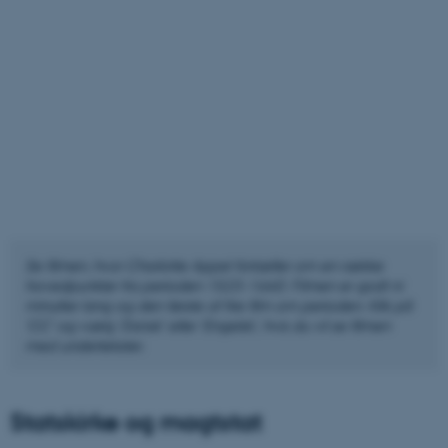
Se filmen, hvor Charlotte Appel fortæller om en række
hovedpunkter fra perioden 1523-1660. Filmen er godt ni
minutter lang og den første af fire film om perioden. Klik på
'CC' og vælg 'Dansk' eller 'Engelsk', hvis du vil se filmen
med undertekster.
Statskirke og magtstat