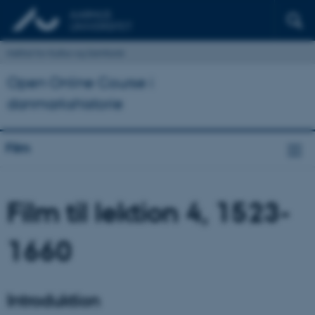
Institut for Kultur og Samfund
Open Online Course i
danmarkshistorie
Film
Film til lektion 4, 1523-
1660
Introduktion