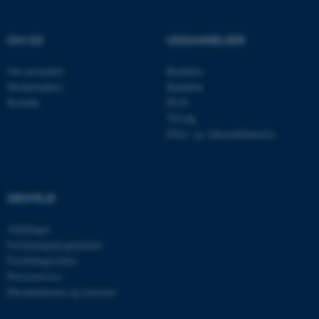
OM OS
UDDANNELSER
Om instituttet
Bachelor
Medarbejdere
Kandidat
Kontakt
Ph.D.
Tilvalg
Efter- og videreuddannelse
ASP.NET_SessionId
Microsoft Corporation
.au.dk
GENVEJE
Afdelinger
JSESSIONID
Oracle Corporation
.au.dk
Forskningsprogrammer
Forskningscentre
Presseservice
Eksaminatorer og censorer
ARRAffinity
Microsoft Corporation
.mitstudie.au.dk