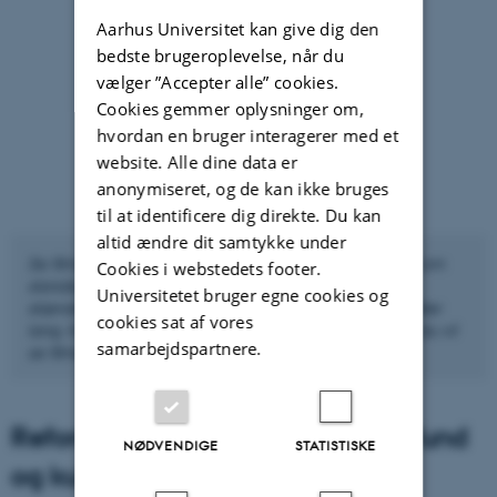
Aarhus Universitet kan give dig den
bedste brugeroplevelse, når du
vælger ”Accepter alle” cookies.
Cookies gemmer oplysninger om,
hvordan en bruger interagerer med et
website. Alle dine data er
anonymiseret, og de kan ikke bruges
til at identificere dig direkte. Du kan
altid ændre dit samtykke under
Se filmen, hvor Carsten Porskrog Rasmussen fortæller om
Cookies i webstedets footer.
standssamfundet, adelens udvikling og de forskellige
Universitetet bruger egne cookies og
stænders indbyrdes forhold. Filmen er knap otte minutter
cookies sat af vores
lang.
Klik på 'CC' og vælg 'Dansk' eller 'Engelsk', hvis du vil
samarbejdspartnere.
se filmen med undertekster.
Reformationens virkninger i samfund
NØDVENDIGE
STATISTISKE
og kultur