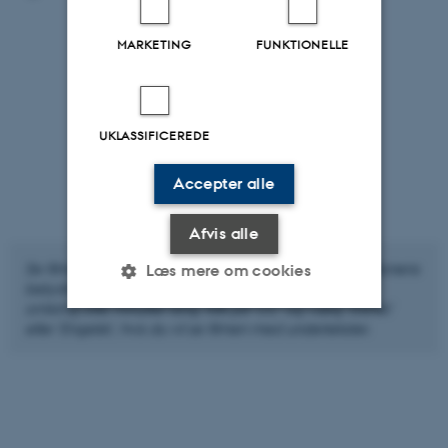
MARKETING
FUNKTIONELLE
UKLASSIFICEREDE
Accepter alle
Afvis alle
Se filmen, hvor Charlotte Appel fortæller om reformationens
Læs mere om cookies
betydning for samfund og kultur i Danmark. Filmen er
omkring otte minutter lang.
Klik på 'CC' og vælg 'Dansk'
eller 'Engelsk', hvis du vil se filmen med undertekster.
Nødvendige
Statistiske
Marketing
Funktionelle
Uklassificerede