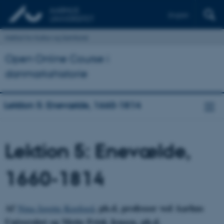
English
Institut for Kultur og Samfund
Open Online Course i
danmarkshistorie
Lektion 5: Enevælde, 1660-1814
Lektion 5: Enevælde,
1660-1814
Af
, ph.d, professor ved Aarhus
Nina Javette Koefoed
Universitet og Mette Frisk Jensen, ph.d.