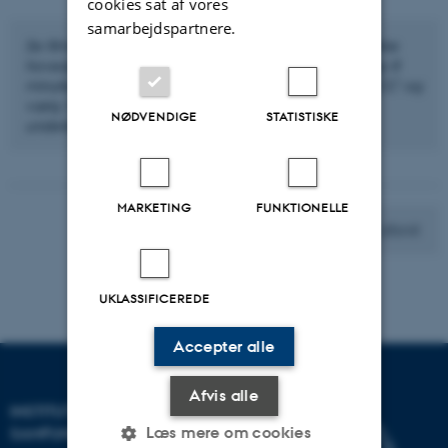
cookies sat af vores
samarbejdspartnere.
Se filmen, hvor Mette Frisk Jensen fortæller om en række
hovedpunkter i perioden 1660 til 1814. Filmen er knap 8
minutter lang og den første af lektionens film. Klik på 'CC' og
vælg 'Dansk', eller 'Engelsk' hvis du vil se filmen med
NØDVENDIGE
STATISTISKE
undertekster.
MARKETING
FUNKTIONELLE
Videre til 1. afsnit
UKLASSIFICEREDE
Accepter alle
Afvis alle
INSTITUT FOR KULTUR OG
Læs mere om cookies
SAMFUND