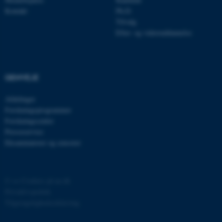
.au.dk
Kontakt
Ph.D.
Tilvalg
Efter- og videreuddannelse
fe_typo_user
Typo3 Association
.au.dk
GENVEJE
Afdelinger
Forskningsprogrammer
Forskningscentre
Presseservice
Eksaminatorer og censorer
©
—
Cookies på au.dk
ASP.NET_SessionId
Microsoft Corporation
Privatlivspolitik
.au.dk
Tilgængelighedserklæring