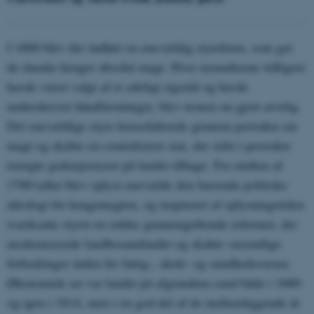
I 1660 blev der indført en enevældig styreform, som gav
de danske konger absolut magt. Hvor monarkerne tidligere
havde været valgt af et adeligt rigsråd og havde
underskrevet håndfæstninger, blev tronen nu gjort arvelig.
Det enevældige styre konsoliderede gennem perioden sin
magt og skabte en centraliseret stat, der sidst i perioden
trængte godsejerstyret på landet tilbage. Fra midten af
1700-tallet blev oplyst enevælde den bærende politiske
ideologi for kongemagten, og inspireret af oplysningstiden
iværksatte styret en række gennemgribende reformer, der
moderniserede landbosamfundet og skabte væsentlige
forbedringer inden for fattig-, skole- og sundhedsvæsen.
Økonomisk set var landet på afgrundens rand både i 1660
og igen i 1814, men i en god del af de mellemliggende år