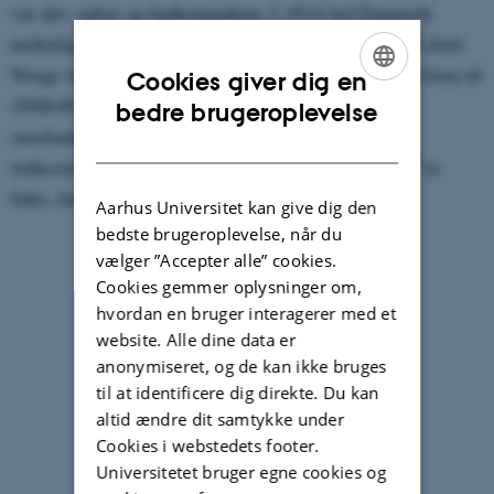
var der vækst og højkonjunktur. I 1814 led Danmark
nederlag i Napoleonskrigene og måtte nødtvungent afstå
Norge til Sverige. Det enevældige styre overlevede frem til
Cookies giver dig en
1848/49, men med tabet af Norge i 1814 og
ENGLISH
bedre brugeroplevelse
statsbankerotten året forinden var den danske stat
DANISH
reduceret til det, der i samtiden blev betegnet som "et
lidet, fattigt land".
Aarhus Universitet kan give dig den
bedste brugeroplevelse, når du
vælger ”Accepter alle” cookies.
Cookies gemmer oplysninger om,
hvordan en bruger interagerer med et
website. Alle dine data er
anonymiseret, og de kan ikke bruges
til at identificere dig direkte. Du kan
altid ændre dit samtykke under
Cookies i webstedets footer.
Universitetet bruger egne cookies og