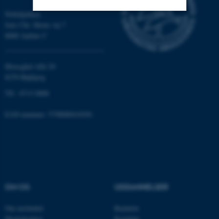
Nobelparken
Jens Chr. Skous vej 7
Nødvendige
Statistiske
Marketing
8000 Aarhus C
Funktionelle
Uklassificerede
Moesgård Allé 20
8270 Højbjerg
Nødvendige cookies hjælper
Tlf.: 8715 0000
med at gøre hjemmesiden
brugbar ved at aktivere nogle
EAN-nummer: 5798000418301
grundlæggende funktioner
som navigation mm.
Hjemmesiden kan ikke
fungerer uden disse cookies.
OM OS
UDDANNELSER
Navn
Udbyder / Domæne
Om instituttet
Bachelor
be_typo_user
TYPO3 Association
Medarbejdere
Kandidat