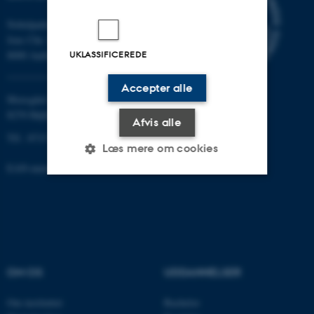
Nobelparken
Jens Chr. Skous vej 7
UKLASSIFICEREDE
8000 Aarhus C
Accepter alle
Moesgård Allé 20
8270 Højbjerg
Afvis alle
Tlf.: 8715 0000
Læs mere om cookies
EAN-nummer: 5798000418301
Nødvendige
Statistiske
Marketing
Funktionelle
Uklassificerede
OM OS
UDDANNELSER
Nødvendige cookies hjælper
Om instituttet
Bachelor
med at gøre hjemmesiden