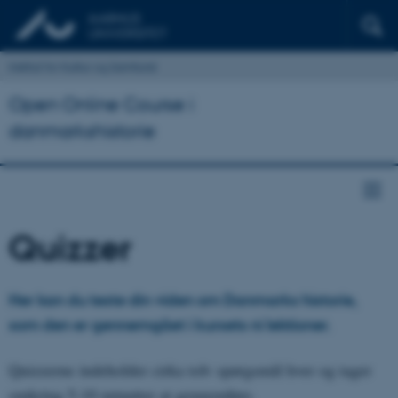
Institut for Kultur og Samfund
Open Online Course i
danmarkshistorie
Quizzer
Her kan du teste din viden om Danmarks historie,
som den er gennemgået i kursets ni lektioner.
Quizzerne indeholder cirka tolv spørgsmål hver og tager
omkring 5-10 minutter at gennemføre.