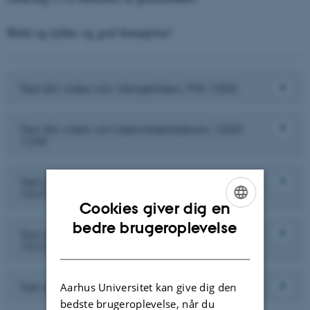
Held og lykke og god fornøjelse!
Test din viden om vikingetiden, 790-1050
Test din viden om højmiddelalderen, 1050-
1340
Test din viden om senmiddelalderen, 1340-
1523
Cookies giver dig en
ENGLISH
bedre brugeroplevelse
Test din viden om reformation og magtstat,
1523-1660
DANISH
Test din viden om enevælden, 1660-1814
Aarhus Universitet kan give dig den
bedste brugeroplevelse, når du