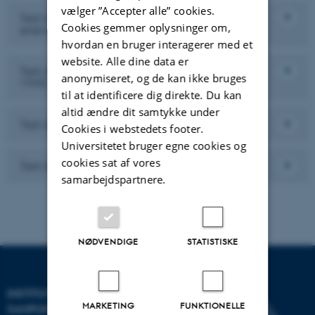
vælger ”Accepter alle” cookies.
Test din viden om perioden 1814-1914: Fra
Cookies gemmer oplysninger om,
enevældig helstat til nationalstat
hvordan en bruger interagerer med et
website. Alle dine data er
Test din viden om verdenskrigsepoken, 1914-
anonymiseret, og de kan ikke bruges
1945
til at identificere dig direkte. Du kan
altid ændre dit samtykke under
Test din viden om efterkrigstiden, 1945-1973
Cookies i webstedets footer.
Universitetet bruger egne cookies og
cookies sat af vores
Test din viden om globale tider, efter 1973
samarbejdspartnere.
NØDVENDIGE
STATISTISKE
INSTITUT FOR KULTUR OG
MARKETING
FUNKTIONELLE
SAMFUND