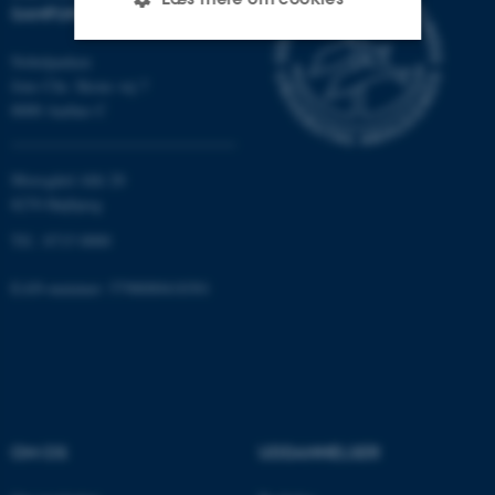
SAMFUND
Nobelparken
Nødvendige
Statistiske
Marketing
Jens Chr. Skous vej 7
8000 Aarhus C
Funktionelle
Uklassificerede
Moesgård Allé 20
8270 Højbjerg
Nødvendige cookies hjælper
Tlf.: 8715 0000
med at gøre hjemmesiden
brugbar ved at aktivere nogle
EAN-nummer: 5798000418301
grundlæggende funktioner
som navigation mm.
Hjemmesiden kan ikke
fungerer uden disse cookies.
OM OS
UDDANNELSER
Navn
Udbyder / Domæne