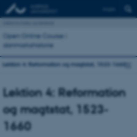
English
Institut for Kultur og Samfund
Open Online Course i
danmarkshistorie
Lektion 4: Reformation og magtstat, 1523-1660
Lektion 4: Reformation
og magtstat, 1523-
1660