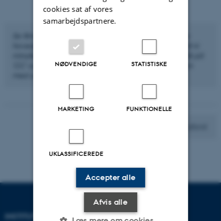
cookies sat af vores
samarbejdspartnere.
Se filmen, hvor Charlotte Appel fortæller om en række
hovedpunkter fra perioden 1523-1660. Filmen er godt ni
minutter lang og den første af fire film om perioden. Klik på
NØDVENDIGE
STATISTISKE
'CC' og vælg 'Dansk' eller 'Engelsk', hvis du vil se filmen
med undertekster.
MARKETING
FUNKTIONELLE
Videre til 1. afsnit
UKLASSIFICEREDE
Accepter alle
Afvis alle
INSTITUT FOR KULTUR OG
Læs mere om cookies