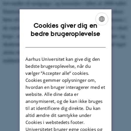
forvandlet til nedgangs- og krisetider i løbet af 1600-tallet.
Danmark blev involveret i en række krige, der ikke alene
førte til død og ødelæggelser, men også til en eksplosion i
Cookies giver dig en
de statslige udgifter og dermed et forøget skattetryk i såvel
ENGLISH
bedre brugeroplevelse
krigs- som fredstid. Resultatet blev en såkaldt militær- og
DANISH
skattestat. Ved periodens slutning måtte store dele af riget
afstås til Sverige, og et statskup banede vejen for
Aarhus Universitet kan give dig den
indførelse af enevælde.
bedste brugeroplevelse, når du
vælger ”Accepter alle” cookies.
Cookies gemmer oplysninger om,
hvordan en bruger interagerer med et
website. Alle dine data er
anonymiseret, og de kan ikke bruges
til at identificere dig direkte. Du kan
altid ændre dit samtykke under
Cookies i webstedets footer.
Universitetet bruger egne cookies og