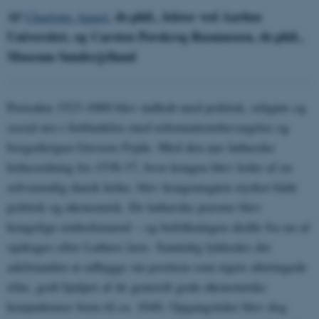
Af
, dr.phil., lektor ved Aarhus
Charlotte Appel
Universitet, og Carsten Porskrog Rasmussen, dr.phil.,
Museum Sønderjylland
Perioden 1523-1660 blev indledt med politisk, religiøs og
social uro i forbindelse med reformationsbevægelse og
borgerkrigen Grevens Fejde. Med den nye lutherske
kirkeordning fra 1536-37, hvor kongen blev leder af en
selvstændig dansk kirke, blev kongemagten styrket både
politisk og økonomisk. De lutherske præster blev
kongelige embedsmænd – og befolkningen skulle fra nu af
opdrages efter Luthers lære. Samtidig lykkedes det
adelstanden at udbygge sin position som rigets ubetingede
elite, godt hjulpet af de generelt gode økonomiske
konjunkturer frem til ca. 1640. Opgangstider blev dog