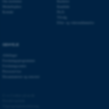
Om instituttet
Bachelor
be_typo_user
TYPO3 Association
.au.dk
Medarbejdere
Kandidat
Kontakt
Ph.D.
Tilvalg
Efter- og videreuddannelse
fe_typo_user
Typo3 Association
.au.dk
GENVEJE
Afdelinger
Forskningsprogrammer
Forskningscentre
Presseservice
Eksaminatorer og censorer
ASP.NET_SessionId
Microsoft Corporation
©
—
Cookies på au.dk
.au.dk
Privatlivspolitik
Tilgængelighedserklæring