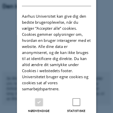
DANISH
Den kolde krig i Danmark
Aarhus Universitet kan give dig den
bedste brugeroplevelse, når du
vælger ”Accepter alle” cookies.
Cookies gemmer oplysninger om,
hvordan en bruger interagerer med et
website. Alle dine data er
anonymiseret, og de kan ikke bruges
til at identificere dig direkte. Du kan
altid ændre dit samtykke under
Cookies i webstedets footer.
Universitetet bruger egne cookies og
Se filmen, hvor koldkrigshistoriker Rosanna Farbøl fortæller
cookies sat af vores
om, hvordan det danske samfund forberedte sig på og
forholdt sig til den kolde krig. Filmen er godt 13 minutter
samarbejdspartnere.
lang. Klik på 'CC' og vælg 'Dansk' eller 'Engelsk', hvis du vil
se filmen med undertekster.
NØDVENDIGE
STATISTISKE