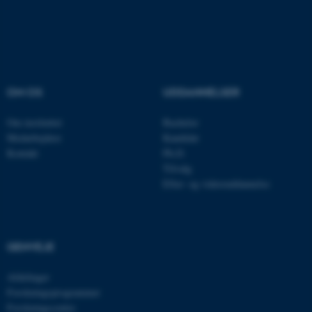
OM OS
UDDANNELSER
Om instituttet
Bachelor
Medarbejdere
Kandidat
Kontakt
Ph.D.
Tilvalg
ASP.NET_SessionId
Microsoft Corporation
Efter- og videreuddannelse
.au.dk
GENVEJE
JSESSIONID
Oracle Corporation
.au.dk
Afdelinger
Forskningsprogrammer
Forskningscentre