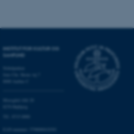
Nødvendige cookies hjælper
med at gøre hjemmesiden
brugbar ved at aktivere nogle
grundlæggende funktioner
som navigation mm.
INSTITUT FOR KULTUR OG
Hjemmesiden kan ikke
SAMFUND
fungerer uden disse cookies.
Nobelparken
Jens Chr. Skous vej 7
8000 Aarhus C
Navn
Udbyder / Domæne
be_typo_user
TYPO3 Association
.au.dk
Moesgård Allé 20
8270 Højbjerg
Tlf.: 8715 0000
fe_typo_user
Typo3 Association
.au.dk
EAN-nummer: 5798000418301