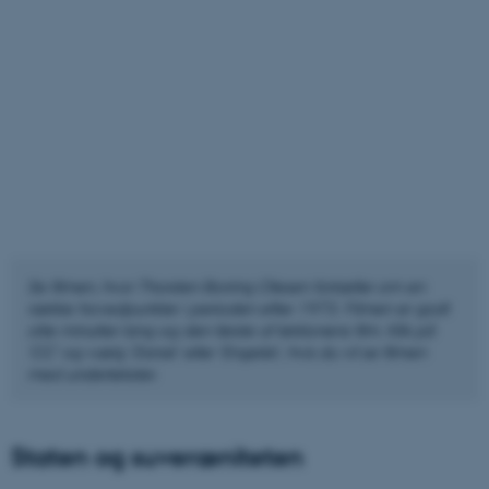
Se filmen, hvor
Thorsten Borring Olesen
fortæller om en
række hovedpunkter i perioden efter 1973. Filmen er godt
otte minutter lang og den første af lektionens film.
Klik på
'CC' og vælg 'Dansk' eller 'Engelsk', hvis du vil se filmen
med undertekster.
Staten og suveræniteten