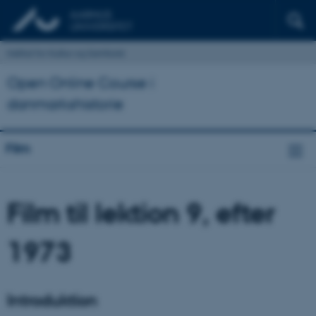
Institut for Kultur og Samfund
Open Online Course i
danmarkshistorie
Film
Film til lektion 9, efter
1973
Introduktion