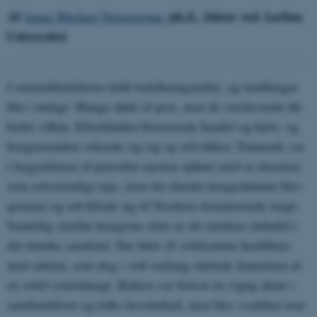
Af
, ph.d., lektor ved Aarhus
J
eppe Büchert Netterstrøm
Universitet
I senmiddelalderen faldt befolkningstallet, og landbruget
blev omlagt. Mange døde af pest, men de overlevende fik
bedre vilkår. Efterhånden blomstrede handel og byliv, og
borgerstanden voksede sig rig og selvsikker. Danmark var
i begyndelsen af perioden næsten ophørt med at eksistere
som selvstændigt rige, men det danske kongedømme blev
genrejst og udviklede sig til Nordens dominerende magt.
Samtidig stræbte kongerne efter at stå stærkere indadtil i
det danske samfund. Det førte til voldsomme konflikter
med adelen, som dog i vidt omfang støttede dannelsen af
en solid centralmagt. Kirken var fortsat en vigtig aktør i
samfundslivet og folks bevidsthed, men blev svækket over