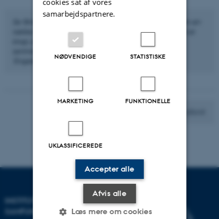
cookies sat af vores
samarbejdspartnere.
Se filmen, hvor Jeppe Büchert Netterstrøm fortæller om en
række hovedpunkter fra perioden 1340-1523. Filmen er
knap otte minutter lang og den første af tre film om
senmiddelalderen. Klik på 'CC' og vælg 'Dansk' eller
NØDVENDIGE
STATISTISKE
'Engelsk', hvis du vil se filmen med undertekster.
MARKETING
FUNKTIONELLE
Videre til 1. afsnit
UKLASSIFICEREDE
Accepter alle
Afvis alle
INSTITUT FOR KULTUR OG
SAMFUND
Læs mere om cookies