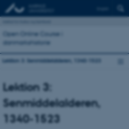
English
Institut for Kultur og Samfund
Open Online Course i
danmarkshistorie
Lektion 3: Senmiddelalderen, 1340-1523
Lektion 3:
Senmiddelalderen,
1340-1523