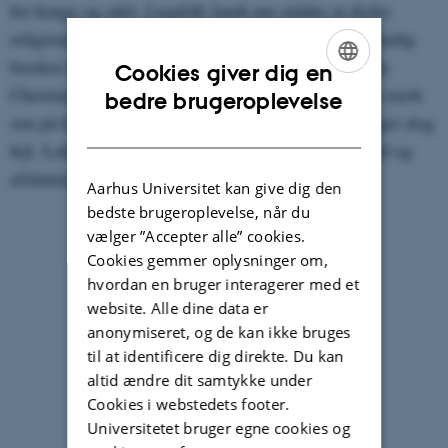
for konge og adel. Lægfolk fandt nye måder at dyrke
religionen på, og viden og lærdom blev udbredt i stadig
bredere kredse. Mod slutningen af perioden forsøgte
Cookies giver dig en
Christian 2. at modernisere samfundet og bygge en stærk
ENGLISH
bedre brugeroplevelse
stat på borgerskabets økonomiske magt, men forsøget slog
DANISH
fejl. Lektionen slutter i 1523 med denne konges fald og
afslutningen på unionen mellem de nordiske riger.
Aarhus Universitet kan give dig den
bedste brugeroplevelse, når du
vælger ”Accepter alle” cookies.
Cookies gemmer oplysninger om,
hvordan en bruger interagerer med et
website. Alle dine data er
anonymiseret, og de kan ikke bruges
til at identificere dig direkte. Du kan
altid ændre dit samtykke under
Cookies i webstedets footer.
Universitetet bruger egne cookies og