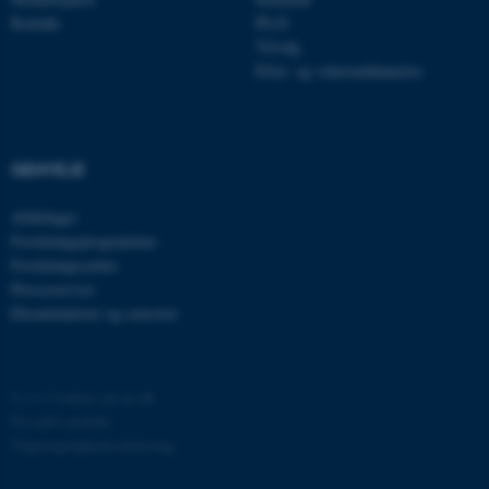
.au.dk
Kontakt
Ph.D.
Tilvalg
Efter- og videreuddannelse
fe_typo_user
Typo3 Association
.au.dk
GENVEJE
Afdelinger
Forskningsprogrammer
Forskningscentre
Presseservice
Eksaminatorer og censorer
©
—
Cookies på au.dk
ASP.NET_SessionId
Microsoft Corporation
Privatlivspolitik
.au.dk
Tilgængelighedserklæring