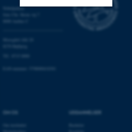
Nobelparken
Jens Chr. Skous vej 7
Nødvendige
Statistiske
Marketing
8000 Aarhus C
Funktionelle
Uklassificerede
Moesgård Allé 20
8270 Højbjerg
Nødvendige cookies hjælper
Tlf.: 8715 0000
med at gøre hjemmesiden
brugbar ved at aktivere nogle
EAN-nummer: 5798000418301
grundlæggende funktioner
som navigation mm.
Hjemmesiden kan ikke
fungerer uden disse cookies.
OM OS
UDDANNELSER
Navn
Udbyder / Domæne
Om instituttet
Bachelor
be_typo_user
TYPO3 Association
Medarbejdere
Kandidat