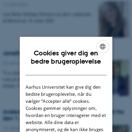
10. marts 2026
-
Line Keller Nørbøge Ottosen er ny ph.d.-studerende
på Historie pr. 16. marts 2026
Cookies giver dig en
Jonathan Lanz er ny Adjunkt på Historie
ENGLISH
bedre brugeroplevelse
30. januar 2026
-
DANISH
Vi er glade for at kunne byde velkommen til Jonathan
Lanz på afdelingen pr. 1. februar 2026, hvor han skal
arbejde i Helle Strandgaard Jensens…
Aarhus Universitet kan give dig den
bedste brugeroplevelse, når du
vælger ”Accepter alle” cookies.
Cookies gemmer oplysninger om,
Anders Kirk Borggaard bliver studieadjunkt fra
hvordan en bruger interagerer med et
den 1. januar 2026
website. Alle dine data er
19. december 2025
-
anonymiseret, og de kan ikke bruges