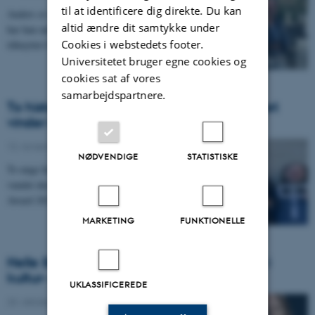
til at identificere dig direkte. Du kan
Anders er et kendt ansigt hos IKS. De sidste fire år
altid ændre dit samtykke under
har han undervist på Klassiske Studier og været
Cookies i webstedets footer.
tilknyttet Center for Dansk Nylatin.
Universitetet bruger egne cookies og
cookies sat af vores
samarbejdspartnere.
To historiestuderende fra Aarhus Universitet
vinder international pris
12. november 2025
-
NØDVENDIGE
STATISTISKE
To unge historiestuderende fra Aarhus Universitet har
vundet den internationale ICOM Young Member
Award 2025 for deres undervisningsforløb om…
MARKETING
FUNKTIONELLE
Helle Strandgaard Jensen er ny professor i
kultur- og digitalhistorie
UKLASSIFICEREDE
23. oktober 2025
-