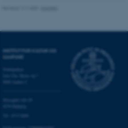
Revideret 12.11.2025
-
Anja Elley
Navn
Udbyder / Domæne
be_typo_user
TYPO3 Association
.au.dk
INSTITUT FOR KULTUR OG
SAMFUND
fe_typo_user
Typo3 Association
.au.dk
Nobelparken
Jens Chr. Skous vej 7
8000 Aarhus C
Moesgård Allé 20
8270 Højbjerg
Tlf.: 8715 0000
EAN-nummer: 5798000418301