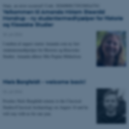
Oops, an error occurred! Code: 20260808172923002a3761
Velkommen til Amanda Miriam Steenild
Mondrup - ny studentermedhjælper for Historie
og Klassiske Studier
30. juli 2026
-
I midten af august starter Amanda som ny fast
studentermedhjælper for Historie og Klassiske
Studier. Amanda afløser Mie Peglau Mikkelsen.
Niels Bargfeldt - welcome back!
03. juli 2026
-
Postdoc Niels Bargfeldt returns to the Classical
Studies/Classical Archaeology on August 10 and he
will stay with us for one year.