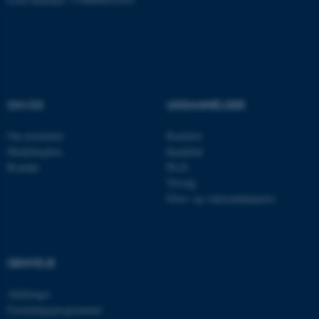
ASP.NET_SessionId
Microsoft Corporation
.au.dk
JSESSIONID
Oracle Corporation
OM OS
UDDANNELSER
.au.dk
Om instituttet
Bachelor
Medarbejdere
Kandidat
Kontakt
Ph.D.
ARRAffinity
Microsoft Corporation
Tilvalg
.mitstudie.au.dk
Efter- og videreuddannelse
esctx
Microsoft Corporation
GENVEJE
.login.microsoftonline.com
Afdelinger
fpc
Microsoft Corporation
login.microsoftonline.com
Forskningsprogrammer