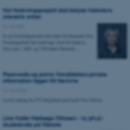
Nyt forskningsprojekt skal belyse historiens
oversete enker
06. maj 2026
-
Et nyt forskningsprojekt med støtte fra Danmarks Frie
Forskningsfond skal undersøge, hvad det betød at
blive enke i 1600- og 1700-tallets Danmark.…
Passwords og porno: Kandidaters private
information ligger frit fremme
19. marts 2026
-
Læs/se indslag fra TV2 Østjylland med Jacob Vrist Nielsen
Line Keller Nørbøge Ottosen - ny ph.d.-
studerende på Historie