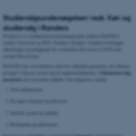
Studievalgsundersøgelsen vedr. Køn og
studievalg i Randers
Projektet er et samfinansieret forskningsprojekt mellem MANTRA,
Aarhus Universitet og HTX, Tradium i Randers. Projektet kortlægger
udfordringer og muligheder for at tiltrække flere elever til HTX med
særligt fokus på køn.
MANTRA har via kvalitative interview afdækket parametre, der influerer
Uddannelsesvalgs
på unge 9.-klasses eleversvalg af ungdomsuddannelse.
parametre
kan overordnet inddeles i fire kategorier, nemlig:
Selve uddannelsen,
De unges relationer og interesser
Identitet og køn og endeligt
Brobygning og information.