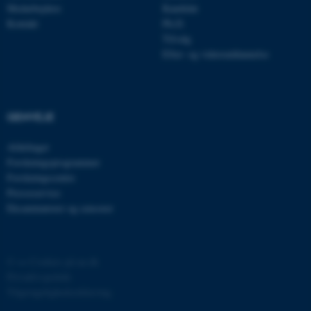
Medarbejdere
Kandidat
Kontakt
Ph.D.
Tilvalg
Efter- og videreuddannelse
ASP.NET_SessionId
Microsoft Corporation
GENVEJE
.au.dk
Afdelinger
Forskningsprogrammer
Forskningscentre
JSESSIONID
Oracle Corporation
Presseservice
.au.dk
Eksaminatorer og censorer
ARRAffinity
Microsoft Corporation
©
—
Cookies på au.dk
.mitstudie.au.dk
Privatlivspolitik
Tilgængelighedserklæring