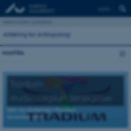
English
Institut for Kultur og Samfund
Afdeling for Antropologi
MANTRA
Tradium
studievalgsundersøgelse
Køn og studievalg i Randers
November 2020