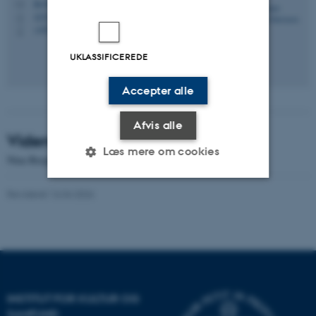
jks@cas.au.dk
M
4235, 134
H
+4521301787
P
UKLASSIFICEREDE
Accepter alle
Afvis alle
Videnskabelig Assistent
Læs mere om cookies
Nina Bergholt Birkedal
Revideret 16.04.2026
Nødvendige
Statistiske
Marketing
Funktionelle
Uklassificerede
Nødvendige cookies hjælper
INSTITUT FOR KULTUR OG
med at gøre hjemmesiden
SAMFUND