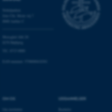
brugbar ved at aktivere nogle
grundlæggende funktioner
Nobelparken
som navigation mm.
Jens Chr. Skous vej 7
Hjemmesiden kan ikke
8000 Aarhus C
fungerer uden disse cookies.
Moesgård Allé 20
8270 Højbjerg
Navn
Udbyder / Domæne
Tlf.: 8715 0000
be_typo_user
TYPO3 Association
.au.dk
EAN-nummer: 5798000418301
fe_typo_user
Typo3 Association
.au.dk
OM OS
UDDANNELSER
Om instituttet
Bachelor