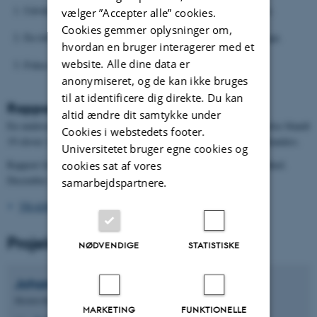
Udvikling af flere muligheder for at møde HTX i 7.-9. klasse.
vælger ”Accepter alle” cookies.
Cookies gemmer oplysninger om,
En tidligere indsats med fokus på STEM, innovation og design.
hvordan en bruger interagerer med et
website. Alle dine data er
Fokus på forældrene
anonymiseret, og de kan ikke bruges
til at identificere dig direkte. Du kan
Rapport: Køn og studievalg i Randers
altid ændre dit samtykke under
En undersøgelse af, hvad der påvirker valget af ungdomsuddannelse blandt
Cookies i webstedets footer.
19 elever i 9. klasse på Randers Realskole og Tirsdalen skole i Randers.
Universitetet bruger egne cookies og
Rapport fra MANTRA – Moesgaards Antropologiske Analyseenhed.
cookies sat af vores
December 2020.
samarbejdspartnere.
TRADIUM_rapport.pdf
Projektdeltagere
NØDVENDIGE
STATISTISKE
Johanne Korsdal
Sørensen
Ekstern Relations Manager
MARKETING
FUNKTIONELLE