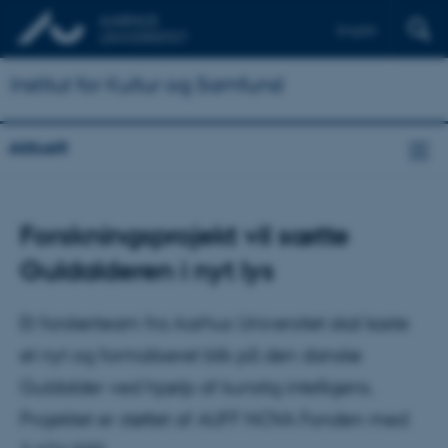
English
Institut for Kultur og Samfund
Aktuelt
Forskningsprojekt vil sætte
Guldalderen i nyt lys
Et forskerteam fra Aarhus Universitet skal kaste
et nyt og formaliseret blik på den danske
Guldalder ved hjælp af kunstig intelligens.
Projektet er støttet af AUFF NOVA Fonden med