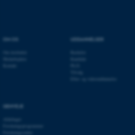
ASP.NET_SessionId
Microsoft Corporation
.au.dk
OM OS
UDDANNELSER
JSESSIONID
Oracle Corporation
.au.dk
Om instituttet
Bachelor
Medarbejdere
Kandidat
Kontakt
Ph.D.
AWSALBTGCORS
Amazon Web Services, Inc.
Tilvalg
airtable.com
Efter- og videreuddannelse
CFTOKEN
Adobe Inc.
GENVEJE
eddiprod.au.dk
Afdelinger
Forskningsprogrammer
Forskningscentre