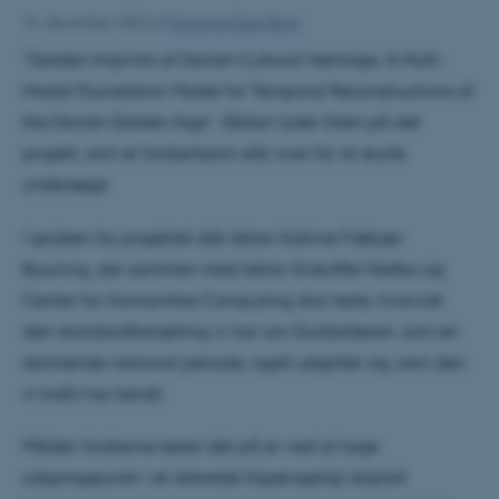
16. december 2022
af
Marianne Ester Back
“Golden Imprints of Danish Cultural Heritage. A Multi-
Modal Foundation Model for Temporal Reconstructions of
the Danish Golden Age”. Sådan lyder titlen på det
projekt, som et forskerteam står over for at skulle
undersøge.
I spidsen for projektet står lektor Katrine Frøkjær
Baunvig, der sammen med lektor Kristoffer Nielbo og
Center for Humanities Computing skal teste, hvorvidt
den standardfortælling vi har om Guldalderen, som en
dannende national periode, også udspiller sig, som den
vi hidtil har kendt.
Måden forskerne tester det på er ved at tage
udgangspunkt i et allerede tilgængeligt digitalt