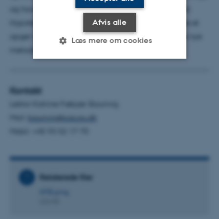
og have potentiale for videnskabeligt gennembrud.
Afvis alle
Hypotesen eller problemstillingen må gerne rumme et
opgør med eksisterende antagelser og/eller fordre nye
Læs mere om cookies
metoder.
Nødvendige
Statistiske
Marketing
Kontakt
Funktionelle
Uklassificerede
Lektor Katrine Frøkjær Baunvig
Mail:
baunvig@cas.au.dk
Mobil: +45 93 52 17 70
Nødvendige cookies hjælper
med at gøre hjemmesiden
brugbar ved at aktivere nogle
grundlæggende funktioner
Relaterede filer
som navigation mm.
KFB.png
Hjemmesiden kan ikke
626 KB
fungerer uden disse cookies.