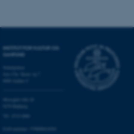
Navn
Udbyder / Domæne
be_typo_user
TYPO3 Association
.au.dk
INSTITUT FOR KULTUR OG
SAMFUND
fe_typo_user
Typo3 Association
.au.dk
Nobelparken
Jens Chr. Skous vej 7
8000 Aarhus C
Moesgård Allé 20
8270 Højbjerg
Tlf.: 8715 0000
EAN-nummer: 5798000418301