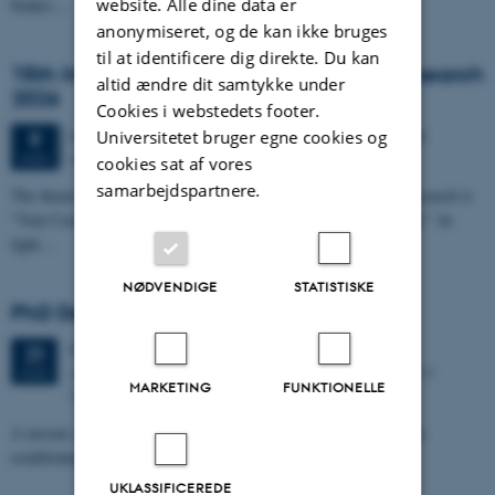
website. Alle dine data er
Dokk1,…
anonymiseret, og de kan ikke bruges
til at identificere dig direkte. Du kan
15th International Congress for Luther Research
altid ændre dit samtykke under
2026
Cookies i webstedets footer.
6 dage,
Søndag
9.
august 2026,
kl. 18:00
-
14. august
Universitetet bruger egne cookies og
9
Aarhus University, Denmark
AUG.
cookies sat af vores
samarbejdspartnere.
The theme for the fifteenth International Congress for Luther Research is
“Veni Creator Spiritus. Vertrauen und Zukunft / Trust and Future”. In
light…
NØDVENDIGE
STATISTISKE
PhD Defence: Simon Kjær Nielsen
Fredag
21.
august 2026,
kl. 13:00
21
Aarhus University The Lecture Hall, Building 4206 – 139
AUG.
MARKETING
FUNKTIONELLE
Moesgaard Allé 20, DK-8270 Hoejbjerg
A mosaic of influences: Burial customs, variable contexts and the
establishment of Corded Ware culture on the Jutland Peninsula.
UKLASSIFICEREDE