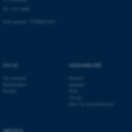
fungerer uden disse cookies.
Tlf.: 8715 0000
EAN-nummer: 5798000418301
Navn
Udbyder / Domæne
be_typo_user
TYPO3 Association
.au.dk
OM OS
UDDANNELSER
fe_typo_user
Typo3 Association
.au.dk
Om instituttet
Bachelor
Medarbejdere
Kandidat
Kontakt
Ph.D.
Tilvalg
Efter- og videreuddannelse
GENVEJE