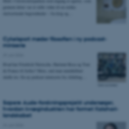
Midt i Universitetsparken stod engang et egetræ, som
gennem årtier var et stille vidne til en række
skelsættende begivenheder – fra krig og…
Cykelsport møder filosofien i ny podcast-
miniserie
29. juni 2026
-
Hvad har Friedrich Nietzsche, Hartmut Rosa og Tour
de France til fælles? Mere, end man umiddelbart
skulle tro. En ny podcast-miniserie fra Afdeling…
Sapere Aude-forskningsprojekt undersøger,
hvordan kvægindustrien har formet Kalahari-
landskabet
24. juni 2026
-