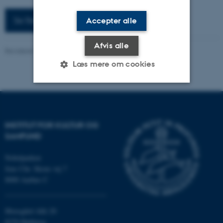
Se flere arrangementer
Accepter alle
Afvis alle
Revideret 16.04.2026
-
Anja Kjærgaard
Læs mere om cookies
Nødvendige
Statistiske
Marketing
Funktionelle
Uklassificerede
INSTITUT FOR KULTUR OG
SAMFUND
Nobelparken
Nødvendige cookies hjælper
Jens Chr. Skous vej 7
med at gøre hjemmesiden
8000 Aarhus C
brugbar ved at aktivere nogle
grundlæggende funktioner
som navigation mm.
Moesgård Allé 20
Hjemmesiden kan ikke
8270 Højbjerg