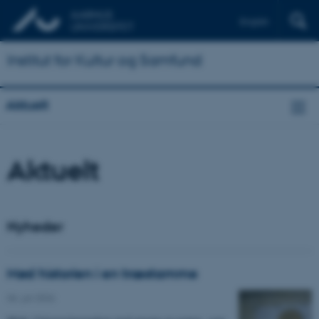
English
Institut for Kultur og Samfund
Aktuelt
Aktuelt
Nyheder
Mød historien i en træstamme
06. juli 2026
-