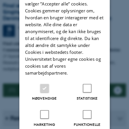
vælger ”Accepter alle” cookies.
Final seminar of the “ComSing" project: A
Cookies gemmer oplysninger om,
Singing Society? Communal Singing in
Denmark and the Limits of Social Inclusion
hvordan en bruger interagerer med et
website. Alle dine data er
Fredag
25.
september 2026,
kl. 10:00
25
anonymiseret, og de kan ikke bruges
SEP.
til at identificere dig direkte. Du kan
Final seminar of the
“ComSing" project: A Singing Society?
altid ændre dit samtykke under
Communal Singing in Denmark and the Limits of Social Inclusion
Cookies i webstedets footer.
25 September 2026
Universitetet bruger egne cookies og
Denmark is often described as a singing society. We sing at schools,
cookies sat af vores
workplaces, ceremonies, public events,…
samarbejdspartnere.
Alle arrangementer
NØDVENDIGE
STATISTISKE
Forskningsprogrammer
MARKETING
FUNKTIONELLE