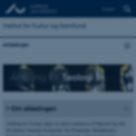
English
Institut for Kultur og Samfund
Afdelinger
Afdeling for
Teologi
Om afdelingen
Afdeling for Teologi udgør en enhed sammensat af følgende fag eller
discipliner: Gammel Testamente, Ny Testamente, Kirkehistorie,