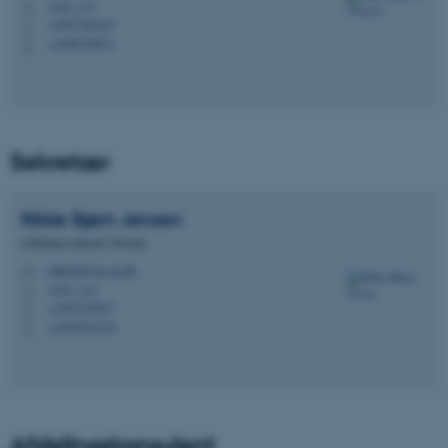
1443, 117
H
+4587169147
P
+4560740971
P
ASP.NET_SessionId
Microsoft Corporation
Sekretær
.au.dk
Rikke
Bjørn Jensen
Afdelingssekretær Teologi
JSESSIONID
Oracle Corporation
rikkebj@cas.au.dk
M
.au.dk
1443, 116
H
+4587162817
P
+4593522234
P
ARRAffinity
Microsoft Corporation
.mitstudie.au.dk
Afdelingskonsulent