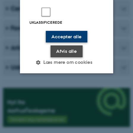
Centre
UKLASSIFICEREDE
Forskningsenheder
Accepter alle
Arkiver
Afvis alle
Læs mere om cookies
Uddannelser
Nødvendige
Statistiske
Marketing
Funktionelle
Uklassificerede
Nyt fra
AarhusTeologerne
Tilmeld dig nyhedsbrevet
Nødvendige cookies hjælper
med at gøre hjemmesiden