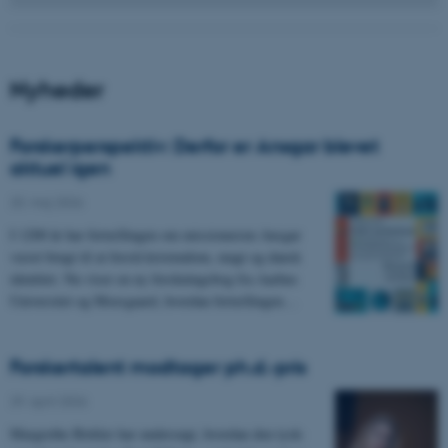
Nyheder
Forskerperspektiv: Derfor er Ansgar blevet
aktuel igen
20. maj 2026
-
I 1200 år har fortællingen om missionæren Ansgar
været brugt til at forstå kristendom, magt og dansk
identitet. Nu viser en ny forskningsbog fra Aarhus
Universitet og Moesgaard, hvordan fortællingen…
Forskertalent modtager ph.d.-pris
29. april 2026
-
Margrethe Birkler har undersøgt, hvordan den tysk-