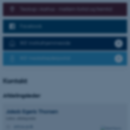
brugbar ved at aktivere nogle
Teologi i Aarhus - mellem fortid og fremtid
grundlæggende funktioner
som navigation mm.
Hjemmesiden kan ikke
Facebook
fungerer uden disse cookies.
IKS' instituthjemmeside
Navn
Udbyder / Domæne
IKS' medarbejderportal
be_typo_user
TYPO3 Association
.au.dk
Kontakt
fe_typo_user
Typo3 Association
Afdelingsleder
.au.dk
Jakob Egeris
Thorsen
Lektor, afdelingsleder
jet@cas.au.dk
M