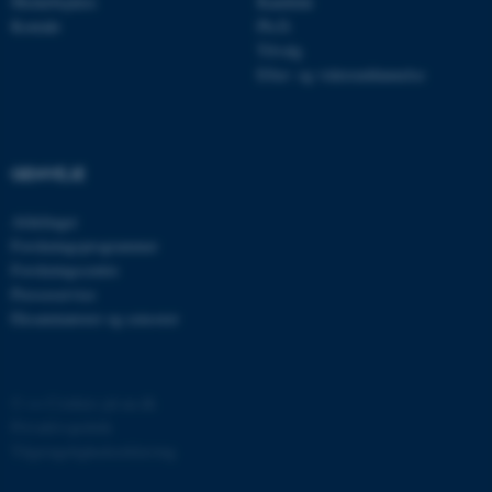
Medarbejdere
Kandidat
.linkedin.com
Kontakt
Ph.D.
Tilvalg
x-ms-gateway-slice
Microsoft Corporation
login.microsoftonline.com
Efter- og videreuddannelse
CFTOKEN
Adobe Inc.
eddiprod.au.dk
GENVEJE
Afdelinger
Forskningsprogrammer
Forskningscentre
brwConsent
.airtable.com
Presseservice
Eksaminatorer og censorer
©
—
Cookies på au.dk
Privatlivspolitik
CFTOKEN
Adobe Inc.
mit.au.dk
Tilgængelighedserklæring