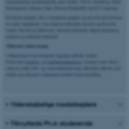
fænomenologi og hermeneutik samt studier i N.F.S. Grundtvig, Søren
Kierkegaard, Johannes Sløk, Dietrich Bonhoeffer og K.E. Løgstrup.
Forskerne arbejder ofte i tværgående grupper og netværk med forskere
fra andre fagligheder som religionsvidenskab, historie og klassiske
studier, filosofi og idéhistorie, litteraturvidenskab, digital humaniora,
medicin og samfundsvidenskab.
Tilknyttet undervisning
I tilknytning til det teologiske fagmiljø udbyder Aarhus
Universitet
bachelor-
og
kandidatuddannelsen
i teologi (cand. theol.)
samt en række efter- og videreuddannelsesfag. Herunder udbydes §1a-
forløb som alternativt uddannelsesforløb til præstestilling.
Videnskabelige medarbejdere
Tilknyttede Ph.d.-studerende