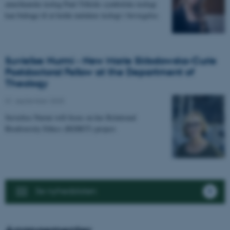
amerikanske teolog Paul Tillichs symbolske teologi
kan bidrage til at holde nutidens teologi i bevægelse.
Suvielise Nurmi - New Marie Skłodowska-Curie
Postdoctoral Fellow at the Department of
Theology
01. september 2025
-
Suvielise Nurmi will focus on her Relational
Biodiversity Ethics (REBET) project.
Se nyhedslisten