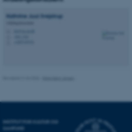
esctx
Microsoft Corporation
.login.microsoftonline.com
Kathrine Juul
Svejstrup
Afdelingskonsulent
fpc
Microsoft Corporation
login.microsoftonline.com
kjs@cas.au.dk
M
1461, 618
H
__cf_bm
Cloudflare Inc.
+4587159732
P
.pure.au.dk
__cf_bm
Cloudflare Inc.
.linkedin.com
Revideret 21.04.2026
-
Rikke Bjørn Jensen
__cf_bm
Cloudflare Inc.
.twitter.com
INSTITUT FOR KULTUR OG
SAMFUND
ARRAffinitySameSite
Microsoft Corporation