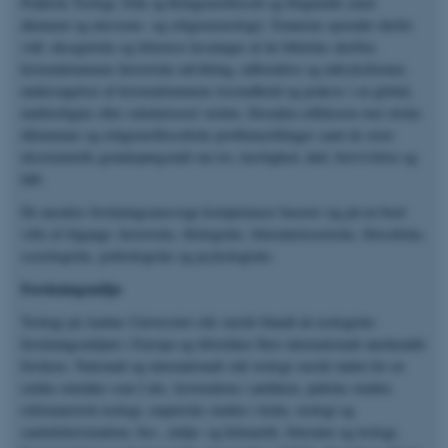
Praktisk Teologi, Etik og Religionsfilosofi og Dogmatik (med
økumeni og missions- og religionsteologi). Emnerne spænder derfor
vidt: eksegetiske og litterære læsninger af de bibelske skrifter,
kristendommens historiske udvikling, udbredelse og udtryksformer,
undersøgelser af kristendommens trosindhold og praksis i en global,
multireligiøs eller sekulariseret verden. Desuden refleksion over etiske
dilemmaer og religionsfilosofiske problemstillinger samt de store
eksistentielle grundspørgsmål om tro, kærlighed, død, fortvivlelse og
håb.
De ansattes forskningsmæssige kompetencer baserer sig på en bred
vifte af tilgange: historiske, filologiske, litteraturteoretiske, filosofiske,
sociologiske, politologiske og psykologiske.
Forskningsmiljø
Teologi på Aarhus Universitet står stærkt blandt de teologiske
forskningsmiljøer i Europa og tiltrækker flere internationalt anerkendte
forskere. Nationalt og internationalt står teologi stærkt inden for en
række områder som f.eks. kristendom i antikken, jødiske studier,
reformatorisk teologi, empiriske studier i kirke, teologi og
samtidskristendom, bio-, miljø- og klimaetik, litteratur og teologi,