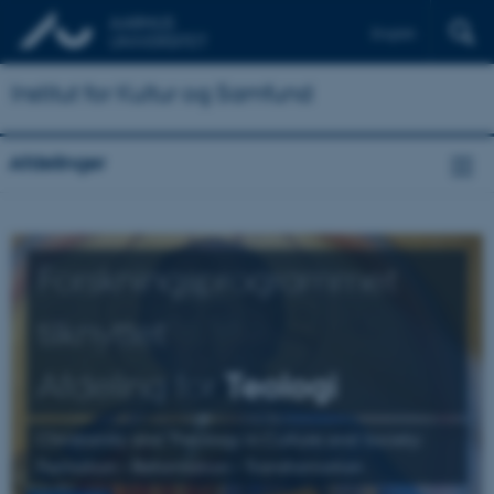
English
Institut for Kultur og Samfund
Afdelinger
Forskningsprogrammet
tilknyttet
Afdeling for
Teologi
Christianity and Theology in Culture and Society:
Formation – Reformation – Transformation