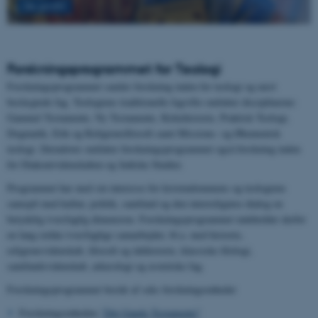
Se profil
Forskningsprogrammet for Teologi
Forskningsprogrammet samler forskning inden for teologi og nært
beslægtede fag. Teologiens traditionelle fagvifte omfatter disciplinerne:
Gammel Testamente, Ny Testamente, Kirkehistorie, Praktisk Teologi,
Dogmatik, Etik og Religionsfilosofi samt Missions- og Økumenisk
teologi. Derudover omfatter forskningsprogrammet også forskning inden
for Diakonividenskaben og Jødiske Studier.
Programmet har med sin interesse for kristendommens og teologiens
samspil med kultur, politik, samfund og den interreligiøse dialog en
betydelig tværfaglig dimension. Forskningsprogrammet indeholder derfor
en lang række tværfaglige samarbejder, bl.a. med historie,
religionsvidenskab, filosofi og idehistorie, klassiske filologi,
samfundsvidenskab, arkæologi og æstetiske fag.
Forskningsprogrammet består af seks forskningsenheder
Forskningsenheden
"Det Gamle Testamente"