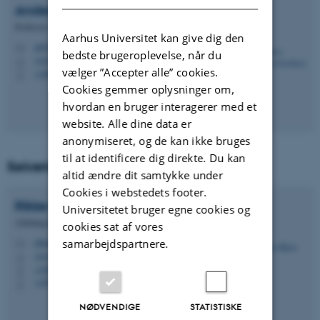
Anders-Christian
Jacobsen
Professor
Aarhus Universitet kan give dig den
alj@cas.au.dk
M
bedste brugeroplevelse, når du
1443, 123
H
vælger ”Accepter alle” cookies.
+4587169141
P
Cookies gemmer oplysninger om,
hvordan en bruger interagerer med et
website. Alle dine data er
anonymiseret, og de kan ikke bruges
til at identificere dig direkte. Du kan
Sekretær
altid ændre dit samtykke under
Cookies i webstedets footer.
Rikke
Bjørn Jensen
Universitetet bruger egne cookies og
Afdelingssekretær Teologi
cookies sat af vores
rikkebj@cas.au.dk
samarbejdspartnere.
M
1443, 116
H
+4587162817
P
+4593522234
P
NØDVENDIGE
STATISTISKE