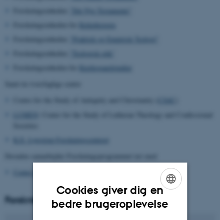
Forskningsenheden
”Det Nye Testamente”
Forskningsenheden for
Kirkehistorie
Forskningsenheden
"Praktisk og Empirisk Teologi"
Forskningsenheden
”Teologisk etik”
Forskningsenheden for
Kierkegaardstudier
Samt tre tværfaglige centre
Centre for the Study of Antiquity and Christianity (
CSAC
)
LUMEN
: Center for the Study of Lutheran Theology and Confessional
Societies
K.E. Løgstrup Forskningscenteret
Desuden samarbejder Forskningsprogrammet tæt med
Center for Grundtvigforskning
Cookies giver dig en
Forskningsprogramleder
ENGLISH
bedre brugeroplevelse
DANISH