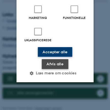
Links
MARKETING
FUNKTIONELLE
Forskere
Forskningsenheder
Kontakt
UKLASSIFICEREDE
Forskere og ph.d.-studerende
Accepter alle
Nyheder og arrangementer
Nyheder og arrangementer lægges i afdelingens nyhedsliste og
Afvis alle
arrangementskalender
Læs mere om cookies
Se nyhedslisten
Nødvendige
Statistiske
Marketing
Alle arrangementer
Funktionelle
Uklassificerede
Revideret 16.04.2026
-
Rikke Bjørn Jensen